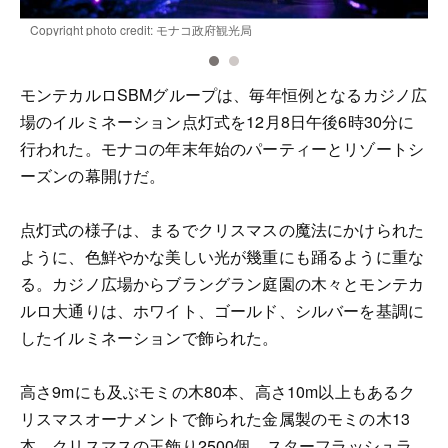
Copyright photo credit: モナコ政府観光局
C
モンテカルロSBMグループは、毎年恒例となるカジノ広
場のイルミネーション点灯式を12月8日午後6時30分に
行われた。モナコの年末年始のパーティーとリゾートシ
ーズンの幕開けだ。
点灯式の様子は、まるでクリスマスの魔法にかけられた
ように、色鮮やかな美しい光が幾重にも踊るように重な
る。カジノ広場からブラングラン庭園の木々とモンテカ
ルロ大通りは、ホワイト、ゴールド、シルバーを基調に
したイルミネーションで飾られた。
高さ9mにも及ぶモミの木80本、高さ10m以上もあるク
リスマスオーナメントで飾られた金属製のモミの木13
本、クリスマスの玉飾り2500個、スターフラッシュラ