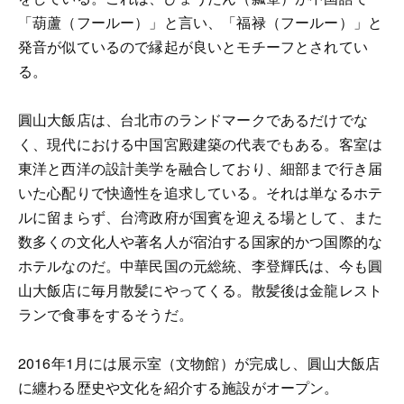
「葫蘆（フールー）」と言い、「福禄（フールー）」と
発音が似ているので縁起が良いとモチーフとされてい
る。
圓山大飯店は、台北市のランドマークであるだけでな
く、現代における中国宮殿建築の代表でもある。客室は
東洋と西洋の設計美学を融合しており、細部まで行き届
いた心配りで快適性を追求している。それは単なるホテ
ルに留まらず、台湾政府が国賓を迎える場として、また
数多くの文化人や著名人が宿泊する国家的かつ国際的な
ホテルなのだ。中華民国の元総統、李登輝氏は、今も圓
山大飯店に毎月散髪にやってくる。散髪後は金龍レスト
ランで食事をするそうだ。
2016年1月には展示室（文物館）が完成し、圓山大飯店
に纏わる歴史や文化を紹介する施設がオープン。