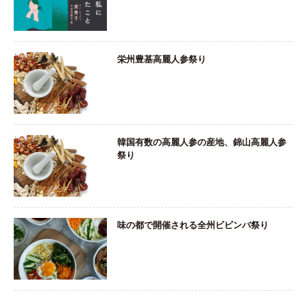
栄州豊基高麗人参祭り
韓国有数の高麗人参の産地、錦山高麗人参
祭り
味の都で開催される全州ビビンバ祭り