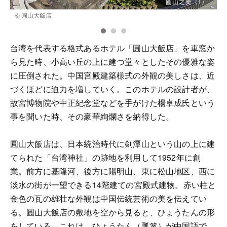
© 圓山大飯店
台湾を代表する格式あるホテル「圓山大飯店」を車窓か
ら見た時、小高い丘の上に建つ堂々としたその優雅な姿
に圧倒された。中国宮殿建築様式の外観の美しさは、近
づくほどに迫力を増していく。このホテルの設計者が、
故宮博物院や中正紀念堂などを手がけた楊卓成氏という
事を聞いた時、その豪華絢爛さを納得した。
圓山大飯店は、日本統治時代に剣潭山という山の上に建
てられた「台湾神社」の跡地を利用して1952年に創
業。前方に基隆河、後方に陽明山、東に松山地区、西に
淡水の街が一望できる14階建ての宮殿式建物。赤い柱と
金色の瓦の雄壮な外観は中国伝統芸術の美を伝えてい
る。圓山大飯店の敷地を空から見ると、ひょうたんの形
をしている。これは、ひょうたん（瓢箪）が中国語で