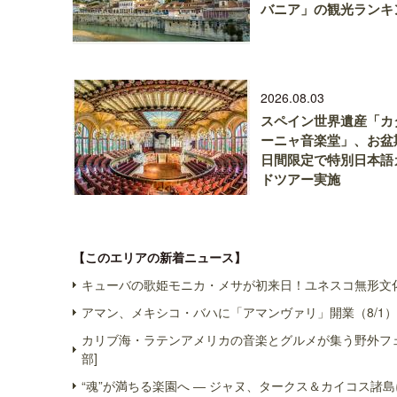
バニア」の観光ランキ
2026.08.03
スペイン世界遺産「カ
ーニャ音楽堂」、お盆
日間限定で特別日本語
ドツアー実施
【このエリアの新着ニュース】
キューバの歌姫モニカ・メサが初来日！ユネスコ無形文化
アマン、メキシコ・バハに「アマンヴァリ」開業（8/1）
カリブ海・ラテンアメリカの音楽とグルメが集う野外フェス
部]
“魂”が満ちる楽園へ ― ジャヌ、タークス＆カイコス諸