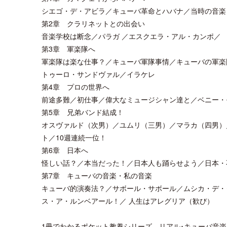
シエゴ・デ・アビラ／キューバ革命とハバナ／当時の音楽
第2章 クラリネットとの出会い
音楽学校は断念／パラガ ／エスクエラ・アル・カンポ／
第3章 軍楽隊へ
軍楽隊は楽な仕事？／キューバ軍隊事情／キューバの軍楽
トゥーロ・サンドヴァル／イラケレ
第4章 プロの世界へ
前途多難／初仕事／偉大なミュージシャン達と／ベニー・
第5章 兄弟バンド結成！
オスヴァルド（次男）／ユムリ（三男）／マラカ（四男）
ト／10週連続一位！
第6章 日本へ
怪しい話？／本当だった！／日本人も踊らせよう／日本・
第7章 キューバの音楽・私の音楽
キューバ的演奏法？／サボール・サボール／ムシカ・デ・
ス・ア・ルンベアール！／ 人生はアレグリア（歓び）
1冊でわかるポケット教養シリーズ リアル･キューバ音楽