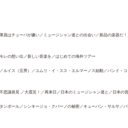
隊員はチューバが嫌い／ミュージシャン達との出会い／新品の楽器だ！
クアロア・ランチ、新予約システム導
開業50周年に合わせ「ザ 
入のお知らせ
アット ハイアット」のメ
新
モレの想い出／新しい音楽を／はじめての海外ツアー
／ルイス（五男）／ユムリ・イ・スス・エルマーノス始動／バンド・コ
不思議発見 ／大震災！／再来日／日本のミュージシャン達と／日本の
タンボール／シンキージョ・クバーノの秘密／キューバン・サルサ／バ