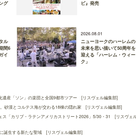
ング
ビ』発売
2026.08.01
タル
ニューヨークのハーレムの
期間6
未来を思い描いて50周年を
ガイ
迎える「ハーレム・ウィー
ク」
遺産「ソン」の楽団と全国9都市ツアー [リスヴェル編集部]
。砂漠とコルテス海が交わる18棟の隠れ家 [リスヴェル編集部]
「カリブ・ラテンアメリカストリート2026」5/30・31 [リスヴェ
島に誕生する新たな聖域 [リスヴェル編集部]