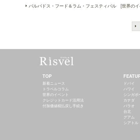
バルバドス・フード＆ラム・フェスティバル [世界のイ
TOP
FEATU
新着ニュース
ドバイ
トラベルコラム
ハワイ
世界のイベント
シンガポ
クレジットカード活用法
カナダ
付加価値税払戻し手続き
パラオ
台北
グアム
シアトル