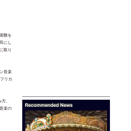
困難を
耳にし
に取り
ン音楽
アフリカ
み方、
音楽の