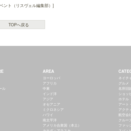
ベント（リスヴェル編集部）]
TOPへ戻る
RE
AREA
CATE
ヨーロッパ
ネイチ
アフリカ
グルメ
ール
中東
名所旧
インド洋
ショッ
アジア
ホテル
オセアニア
アート
ミクロネシア
アクテ
ハワイ
航空会
南太平洋
クルー
アメリカ合衆国（本土）
ファッ
カナダ・アラスカ
スパ・