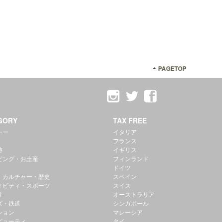
PAGETOP
GORY
TAX FREE
ャー
イタリア
フランス
跡
イギリス
ピング・お土産
フィンランド
ドイツ
・カルチャー・歴史
スペイン
ィビティ・スポーツ
スイス
社
オーストラリア
ズ・鉄道
シンガポール
ション
マレーシア
ビューティ
タイ