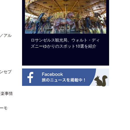
／アル
ビュッフェ
ロサンゼルス観光局、ウォルト・ディ
クアロア
ニューを刷
ズニーゆかりのスポット10選を紹介
入のお知
ンセプ
音楽事情
ーモ