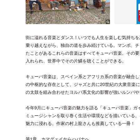
街に溢れる音楽とダンス！いつでも人生を楽しむ気持ちを
乗り越えながら、独自の道を歩み続けている。マンボ、チ
たことがあるこれらの音楽はすべてキューバ音楽。その要
入れられ、世界中でその片鱗を聴くことができる。
キューバ音楽は、スペイン系とアフリカ系の音楽が融合し
の中枢的な存在として、ジャズと共に20世紀の大衆音楽
の太鼓を組み合わせたヨルバ系文化の影響が強いルンバや
今年9月にキューバ音楽の魅力を語る「キューバ音楽」ガ
ミュージシャンを取り巻く生活や環境などを描いている。
魅力に浸れる。作家の村上龍さんも推薦している一冊！
第1章 カマグェイからハバナへ