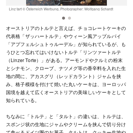
Linz tart © Österreich Werbung, Photographer: Wolfgang Schardt
©
オーストリアのトルテと言えば、チョコレートケーキの
代表格「ザッハートルテ」やウィーン風アップルパイ
「アプフェルシュトゥルーデル」が知られているが、も
うひとつ忘れてはいけないトルテ「リンツァートルテ
（Linzer Torte）」がある。アーモンドやクルミの粉末
とシナモン、クローブ、ナツメグ等の香辛料を入れた生
地の間に、アカスグリ（レッドカラント）ジャムを挟
み、格子模様を付けて焼いた丸いケーキは、ヨーロッパ
国境を越えて広くオーストリアの美味しいケーキとして
知られている。
ちなみに「トルテ」と「タルト」の違いは、トルテは、
スポンジ状の生地にジャムやクリームを挟んで切り分け
て食べるドイツ圏のお菓子。タルトは、クッキー生地や