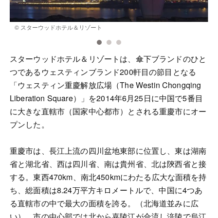
© スターウッドホテル＆リゾート
スターウッドホテル＆リゾートは、傘下ブランドのひと
つであるウェスティンブランド200軒目の節目となる
「ウェスティン重慶解放広場（The Westin Chongqing
Liberation Square）」を2014年6月25日に中国で5番目
に大きな直轄市（国家中心都市）とされる重慶市にオー
プンした。
重慶市は、長江上流の四川盆地東部に位置し、東は湖南
省と湖北省、西は四川省、南は貴州省、北は陝西省と接
する。東西470km、南北450kmにわたる広大な面積を持
ち、総面積は8.24万平方キロメートルで、中国に4つあ
る直轄市の中で最大の面積を誇る。（北海道並みに広
い）。市の中心部では北から嘉陵江が合流し涪陵で烏江