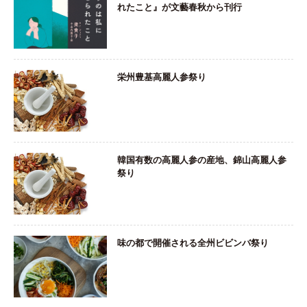
れたこと』が文藝春秋から刊行
栄州豊基高麗人参祭り
韓国有数の高麗人参の産地、錦山高麗人参
祭り
味の都で開催される全州ビビンバ祭り