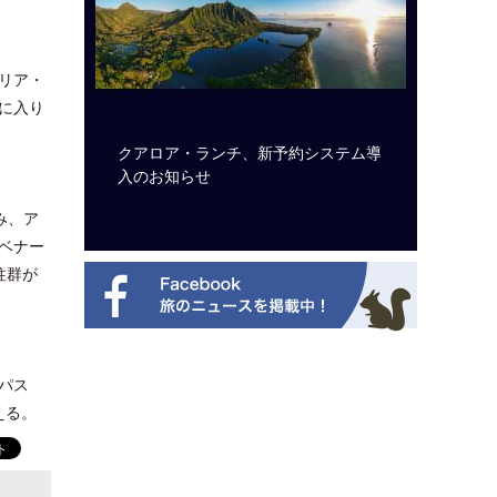
リア・
に入り
ビュッフェ
クアロア・ランチ、新予約システム導
梁貴子氏
ニューを刷
入のお知らせ
じられた
み、ア
ベナー
柱群が
パス
える。