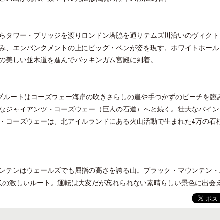
らタワー・ブリッジを渡りロンドン塔脇を通りテムズ川沿いのヴィクト
み、エンバンクメントの上にビッグ・ベンが姿を現す。ホワイトホール
の美しい並木道を進んでバッキンガム宮殿に到着。
梁貴子氏の韓国文学『願うのは私に禁
開業50周年に合わせ「ザ 
じられたこと』が文藝春秋から刊行
アット ハイアット」のメ
新
イブルートはコーズウェー海岸の吹きさらしの崖や手つかずのビーチを臨
なジャイアンツ・コーズウェー（巨人の石道）へと続く。壮大なバイン
・コーズウェーは、北アイルランドにある火山活動で生まれた4万の石
ンテンはウェールズでも屈指の高さを誇る山。ブラック・マウンテン・
起伏の激しいルート。運転は大変だが忘れられない素晴らしい景色に出会