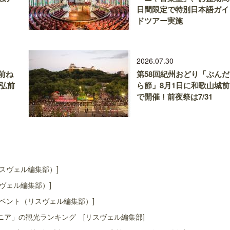
日間限定で特別日本語ガイ
ドツアー実施
2026.07.30
前ね
第58回紀州おどり「ぶんだ
、弘前
ら節」8月1日に和歌山城前
で開催！前夜祭は7/31
スヴェル編集部）]
ヴェル編集部）]
ベント（リスヴェル編集部）]
ア」の観光ランキング [リスヴェル編集部]