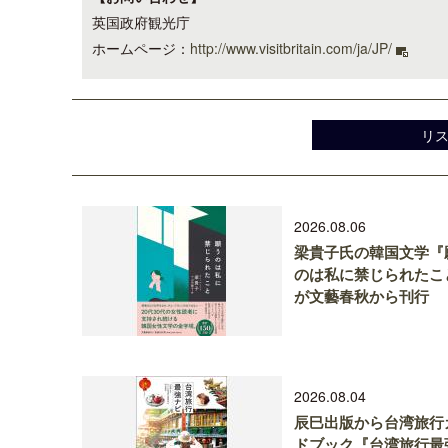
英国政府観光庁
ホームページ：
http://www.visitbritain.com/ja/JP/
リ
2026.08.06
梁貴子氏の韓国文学『
のは私に禁じられたこ
が文藝春秋から刊行
2026.08.04
辰巳出版から台湾旅行
ドブック『台湾旅行最