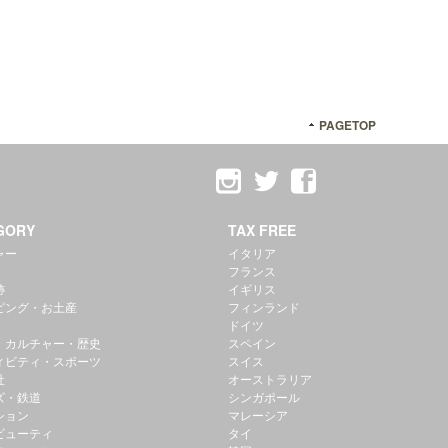
PAGETOP
GORY
TAX FREE
ャー
イタリア
フランス
跡
イギリス
ピング・お土産
フィンランド
ドイツ
・カルチャー・歴史
スペイン
ィビティ・スポーツ
スイス
社
オーストラリア
ズ・鉄道
シンガポール
ション
マレーシア
ビューティ
タイ