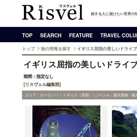
旅する人に届けたい世界の
TOP
SEARCH
FEATURE
TRAVEL COL
トップ
旅の情報を探す
イギリス屈指の美しいドライブ
イギリス屈指の美しいドライブ
期間：指定なし
[リスヴェル編集部]
エリア：ヨーロッパ > イギリス（英国） / ジャンル：観光情報・観