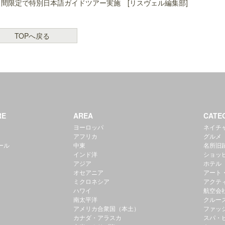
間限定で特別日本語ガイドツアー実施 [リスヴェル編集部]
TOPへ戻る
RE
AREA
CATE
ヨーロッパ
ネイチ
アフリカ
グルメ
ール
中東
名所旧
インド洋
ショッ
アジア
ホテル
オセアニア
アート
ミクロネシア
アクテ
ハワイ
航空会
南太平洋
クルー
アメリカ合衆国（本土）
ファッ
カナダ・アラスカ
スパ・