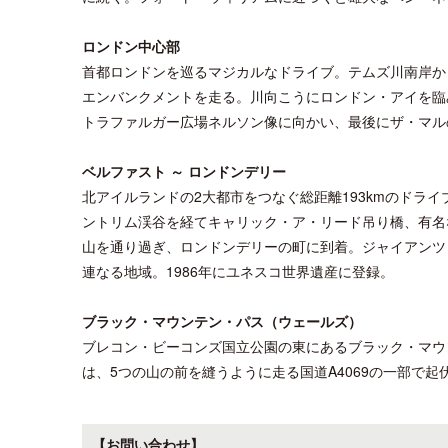
ロンドン中心部
首都ロンドンを巡るマジカルなドライブ。テムズ川南岸か
エンバンクメントを走る。川向こうにロンドン・アイを臨
トラファルガー広場ネルソン像に向かい、最後にザ・マル
ベルファスト ～ ロンドンデリー
北アイルランドの2大都市をつなぐ総距離193kmのドラ
ントリム渓谷を経てキャリック・ア・リード吊り橋、有名
山を通り過ぎ、ロンドンデリーの町に到着。ジャイアンツ
連なる地域。1986年にユネスコ世界遺産に登録。
ブラック・マウンテン・パス（ウェールズ）
ブレコン・ビーコンズ国立公園の東にあるブラック・マウ
は、5つの山の前を縫うように走る国道A4069の一部で
【お問い合わせ】