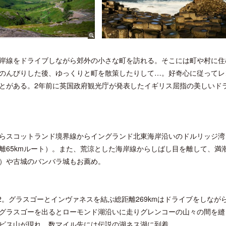
岸線をドライブしながら郊外の小さな町を訪れる。そこには町や村に住
のんびりした後、ゆっくりと町を散策したりして…。好奇心に従ってレ
とがある。2年前に英国政府観光庁が発表したイギリス屈指の美しいド
らスコットランド境界線からイングランド北東海岸沿いのドルリッジ湾
離65kmルート）。また、荒涼とした海岸線からしばし目を離して、満
）や古城のバンバラ城もお薦め。
2。グラスゴーとインヴァネスを結ぶ総距離269kmはドライブをしなが
グラスゴーを出るとローモンド湖沿いに走りグレンコーの山々の間を縫
ビス山が現れ、数マイル先には伝説の湖ネス湖に到着。