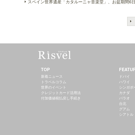
スペイン世界遺産「カタルーニャ音楽堂」、お盆期間6日
TOP
FEATU
新着ニュース
ドバイ
トラベルコラム
ハワイ
世界のイベント
シンガポ
クレジットカード活用法
カナダ
付加価値税払戻し手続き
パラオ
台北
グアム
シアトル