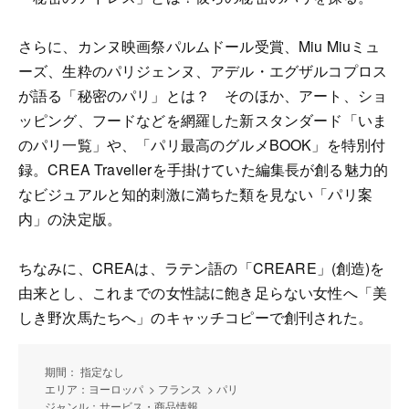
さらに、カンヌ映画祭パルムドール受賞、Miu Miuミュ
ーズ、生粋のパリジェンヌ、アデル・エグザルコプロス
が語る「秘密のパリ」とは？ そのほか、アート、ショ
ッピング、フードなどを網羅した新スタンダード「いま
のパリ一覧」や、「パリ最高のグルメBOOK」を特別付
録。CREA Travellerを手掛けていた編集長が創る魅力的
なビジュアルと知的刺激に満ちた類を見ない「パリ案
内」の決定版。
ちなみに、CREAは、ラテン語の「CREARE」(創造)を
由来とし、これまでの女性誌に飽き足らない女性へ「美
しき野次馬たちへ」のキャッチコピーで創刊された。
期間： 指定なし
エリア：ヨーロッパ > フランス > パリ
ジャンル：サービス・商品情報 ,