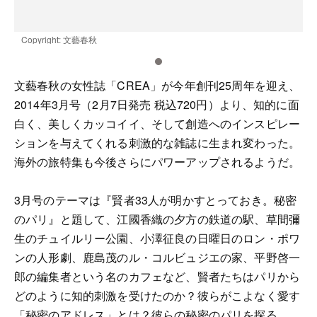
Copyright: 文藝春秋
C
文藝春秋の女性誌「CREA」が今年創刊25周年を迎え、
2014年3月号（2月7日発売 税込720円）より、知的に面
白く、美しくカッコイイ、そして創造へのインスピレー
ションを与えてくれる刺激的な雑誌に生まれ変わった。
海外の旅特集も今後さらにパワーアップされるようだ。
3月号のテーマは『賢者33人が明かすとっておき。秘密
のパリ』と題して、江國香織の夕方の鉄道の駅、草間彌
生のチュイルリー公園、小澤征良の日曜日のロン・ポワ
ンの人形劇、鹿島茂のル・コルビュジエの家、平野啓一
郎の編集者という名のカフェなど、賢者たちはパリから
どのように知的刺激を受けたのか？彼らがこよなく愛す
「秘密のアドレス」とは？彼らの秘密のパリを探る。