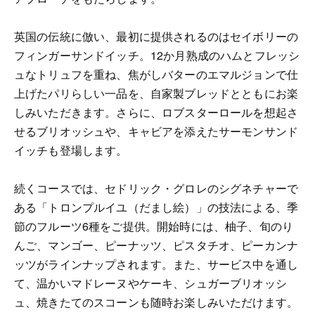
英国の伝統に倣い、最初に提供されるのはセイボリーの
フィンガーサンドイッチ。12か月熟成のハムとフレッシ
ュなトリュフを重ね、焦がしバターのエマルジョンで仕
上げたパリらしい一品を、自家製ブレッドとともにお楽
しみいただきます。さらに、ロブスターロールを想起さ
せるブリオッシュや、キャビアを添えたサーモンサンド
イッチも登場します。
続くコースでは、セドリック・グロレのシグネチャーで
ある「トロンプルイユ（だまし絵）」の技法による、季
節のフルーツ6種をご提供。開始時には、柚子、旬のり
んご、マンゴー、ピーナッツ、ピスタチオ、ピーカンナ
ッツがラインナップされます。また、サービス中を通し
て、温かいマドレーヌやケーキ、シュガーブリオッシ
ュ、焼きたてのスコーンも随時お楽しみいただけます。