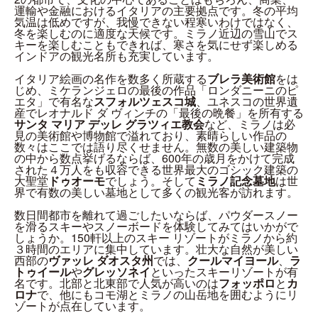
運輸や金融におけるイタリアの主要拠点です。冬の平均
気温は低めですが、我慢できない程寒いわけではなく、
冬を楽しむのに適度な天候です。ミラノ近辺の雪山でス
キーを楽しむこともできれば、寒さを気にせず楽しめる
インドアの観光名所も充実しています。
イタリア絵画の名作を数多く所蔵する
ブレラ美術館
をは
じめ、ミケランジェロの最後の作品「ロンダニーニのピ
エタ」で有名な
スフォルツェスコ城
、ユネスコの世界遺
産でレオナルド ダ ヴィンチの「最後の晩餐」を所有する
サンタ マリア デッレ グラツィエ教会
など、ミラノは必
見の美術館や博物館で溢れており、素晴らしい作品の
数々はここでは語り尽くせません。無数の美しい建築物
の中から数点挙げるならば、600年の歳月をかけて完成
された４万人をも収容できる世界最大のゴシック建築の
大聖堂
ドゥオーモ
でしょう。そして
ミラノ記念墓地
は世
界で有数の美しい墓地として多くの観光客が訪れます。
数日間都市を離れて過ごしたいならば、パウダースノー
を滑るスキーやスノーボードを体験してみてはいかがで
しょうか。150軒以上のスキー リゾートがミラノから約
３時間のエリアに集中しています。壮大な自然が美しい
西部の
ヴァッレ ダオスタ州
では、
クールマイヨール
、
ラ
トゥイール
や
グレッソネイ
といったスキーリゾートが有
名です。北部と北東部で人気が高いのは
フォッポロ
と
カ
ロナ
で、他にもコモ湖とミラノの山岳地を囲むようにリ
ゾートが点在しています。