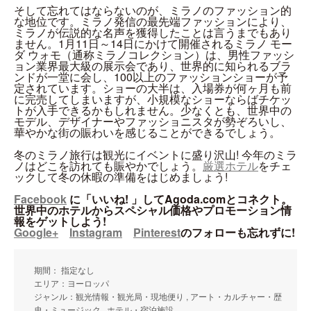
そして忘れてはならないのが、ミラノのファッション的
な地位です。ミラノ発信の最先端ファッションにより、
ミラノが伝説的な名声を獲得したことは言うまでもあり
ません。1月11日～14日にかけて開催されるミラノ モー
ダ ウォモ（通称ミラノコレクション）は、男性ファッシ
ョン業界最大級の展示会であり、世界的に知られるブラ
ンドが一堂に会し、100以上のファッションショーが予
定されています。ショーの大半は、入場券が何ヶ月も前
に完売してしまいますが、小規模なショーならばチケッ
トが入手できるかもしれません。少なくとも、世界中の
モデル、デザイナーやファッショニスタが勢ぞろいし、
華やかな街の賑わいを感じることができるでしょう。
冬のミラノ旅行は観光にイベントに盛り沢山! 今年のミラ
ノはどこを訪れても賑やかでしょう。
厳選ホテル
をチェ
ックして冬の休暇の準備をはじめましょう!
Facebook
に「いいね! 」してAgoda.comとコネクト。
世界中のホテルからスペシャル価格やプロモーション情
報をゲットしよう!
Google+
Instagram
Pinterest
のフォローも忘れずに!
期間： 指定なし
エリア：ヨーロッパ
ジャンル：観光情報・観光局・現地便り , アート・カルチャー・歴
史・ミュージック , ホテル・宿泊施設