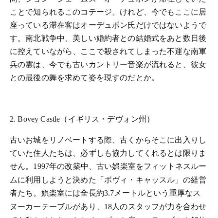
ことで知られるこのコテージ。けれど、今でもここに居
座っている滞在客はオーデュボン氏だけではないようで
す。南北戦争中、美しい婚約者との結婚式をあと数日後
に控えていながら、ここで殺されてしまった不運な南軍
兵の霊は、今でも古いカントリー音楽が流れると、彼女
との最後の舞を求めて姿を現すのだとか。
（イギリス・デヴォン州）
2. Bovey Castle
古いお城をリノベートする際、古くからそこに出入りし
ていた住人たちは、必ずしも協力してくれるとは限りま
せん。
年の改築中、古い娯楽室をフィットネスルー
1997
ムに利用しようと決めた「ボヴィ・キャッスル」の経営
者たち。娯楽室には全長約
メートルという重厚なス
3.7
ヌーカーテーブルがあり、
人のスタッフが力を合わせ
18