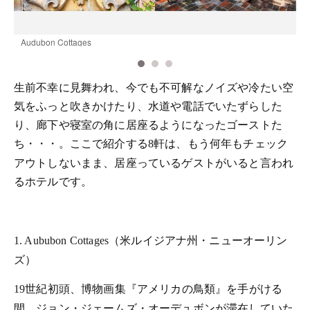
Audubon Cottages
B
生前不幸に見舞われ、今でも不可解なノイズや冷たい空
気をふっと吹きかけたり、水道や電話でいたずらした
り、廊下や寝室の角に居座るようになったゴーストた
ち・・・。ここで紹介する
軒は、もう何年もチェック
8
アウトしないまま、居座っているゲストがいると言われ
るホテルです。
（米ルイジアナ州・ニューオーリン
1. Aububon Cottages
ズ）
世紀初頭、博物画集『アメリカの鳥類』を手がける
19
間、ジョン・ジェームズ・オーデュボンが滞在していた