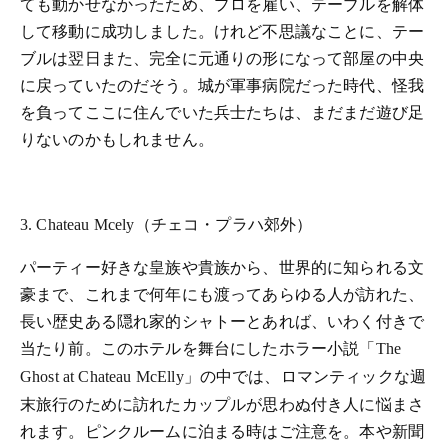
ても動かせなかったため、プロを雇い、テーブルを解体
して移動に成功しました。けれど不思議なことに、テー
ブルは翌日また、完全に元通りの形になって部屋の中央
に戻っていたのだそう。城が軍事病院だった時代、怪我
を負ってここに住んでいた兵士たちは、まだまだ遊び足
りないのかもしれません。
（チェコ・プラハ郊外）
3. Chateau Mcely
パーティー好きな皇族や貴族から、世界的に知られる文
豪まで、これまで何年にも渡ってあらゆる人が訪れた、
長い歴史ある隠れ家的シャトーとあれば、いわく付きで
当たり前。このホテルを舞台にしたホラー小説「
The
」の中では、ロマンティックな週
Ghost at Chateau McElly
末旅行のために訪れたカップルが思わぬ付き人に悩まさ
れます。ピンクルームに泊まる時はご注意を。本や新聞