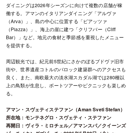
ダイニングは2026年シーズンに向けて複数の店舗が稼
働する。アマンのイタリアンダイニング「アルヴァ
（Arva）」、島の中心に位置する「ピアッツァ
（Piazza）」、海上の崖に建つ「クリフバー（Cliff
Bar）」など。地元の食材と季節感を重視したメニュー
を提供する。
周辺観光では、紀元前5世紀にさかのぼるブドヴァ旧市
街や、世界遺産コトルのバロック建築群へのアクセスも
良く、また、南欧最大の淡水湖スカダル湖では280種以
上の鳥類が生息し、ボートツアーやピクニックも楽しめ
る。
アマン・スヴェティステファン（Aman Sveti Stefan）
所在地：モンテネグロ・スヴェティ・ステファン
再開日：ヴィラ・ミロチェル／アマンスパ／クイーンズ