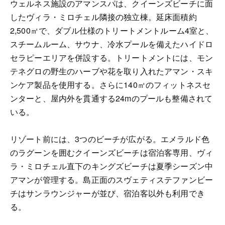
ウェルネス施設のアマンスパは、クイーンズビーチに面
したヴィラ・ミロチェル隣接の独立棟。延床面積約
2,500㎡で、ダブル仕様のトリートメントルーム4室と、
スチームルーム、サウナ、冷水プールを備えたハイドロ
セラピーエリアを併設する。トリートメントには、モン
テネグロの野生のハーブや花を取り入れたアマン・スキ
ンケア製品を使用する。さらに140㎡のフィットネスセ
ンターと、屋内外を貫通する24mのプールも整備されて
いる。
リゾート前には、3つのビーチが広がる。エメラルド色
のラグーンを囲むクイーンズビーチは宿泊客専用、ヴィ
ラ・ミロチェル直下のキングズビーチは夏季シーズン中
アマンが管理する。島正面のスヴェティステファンビー
チはサンラウンジャーが並び、宿泊客以外も利用でき
る。