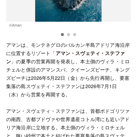
©️Aman
©
アマンは、モンテネグロのバルカン半島アドリア海沿岸
に位置するリゾート「
アマン・スヴェティ・ステファ
ン
」の夏季の営業再開を発表し、本土側のヴィラ・ミロ
チェルと併設のアマンスパ、クイーンズビーチ、キング
ズビーチは2026年5月22日（金）から先行再開し、要塞
集落の島スヴェティ・ステファンは2026年7月1日
（水）から営業を再開する。
アマン・スヴェティ・ステファンは、首都ポドゴリツァ
の南西、古都ブドヴァや世界遺産コトル湾にも近いアド
リア海沿岸に立地する。本土側のヴィラ・ミロチェル
と、狭い砂州で本土と結ばれた要塞集落の島スヴェテ