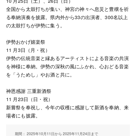
10 月25日（土）、26日（日）
全国から太鼓打ちが集い、神宮の神々へ息災と豊穣を祈
る奉納演奏を披露。県内外から33の出演者、300名以上
の太鼓打ちが伊勢に集う。
伊勢おかげ嬉楽祭
11 月3日（月・祝）
伊勢の伝統音楽と縁あるアーティストによる音楽の共演
を神様に奉納。伊勢の深秋の風にふかれ、心おどる音楽
を「うためし」やお酒と共に。
神恩感謝 三重新酒祭
11 月23日（日・祝）
新嘗祭を奉祝し、今年の収穫に感謝して新酒を奉納、来
場者にも披露。
期間： 2025年10月11日から 2025年11月24日まで