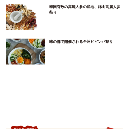
韓国有数の高麗人参の産地、錦山高麗人参
祭り
味の都で開催される全州ビビンバ祭り