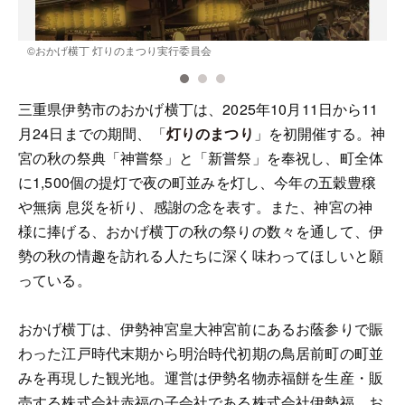
©️おかげ横丁 灯りのまつり実行委員会
三重県伊勢市のおかげ横丁は、2025年10月11日から11
月24日までの期間、「
灯りのまつり
」を初開催する。神
宮の秋の祭典「神嘗祭」と「新嘗祭」を奉祝し、町全体
に1,500個の提灯で夜の町並みを灯し、今年の五穀豊穣
や無病 息災を祈り、感謝の念を表す。また、神宮の神
様に捧げる、おかげ横丁の秋の祭りの数々を通して、伊
勢の秋の情趣を訪れる人たちに深く味わってほしいと願
っている。
おかげ横丁は、伊勢神宮皇大神宮前にあるお蔭参りで賑
わった江戸時代末期から明治時代初期の鳥居前町の町並
みを再現した観光地。運営は伊勢名物赤福餅を生産・販
売する株式会社赤福の子会社である株式会社伊勢福。お