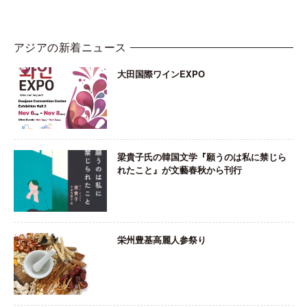
アジアの新着ニュース
大田国際ワインEXPO
梁貴子氏の韓国文学『願うのは私に禁じら
れたこと』が文藝春秋から刊行
栄州豊基高麗人参祭り