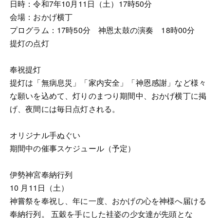
日時：令和7年10月11日（土）17時50分
会場：おかげ横丁
プログラム：17時50分 神恩太鼓の演奏 18時00分
提灯の点灯
奉祝提灯
提灯は「無病息災」「家内安全」「神恩感謝」など様々
な願いを込めて、灯りのまつり期間中、おかげ横丁に掲
げ、夜間には毎日点灯される。
オリジナル手ぬぐい
期間中の催事スケジュール（予定）
伊勢神宮奉納行列
10 月11日（土）
神嘗祭を奉祝し、年に一度、おかげの心を神様へ届ける
奉納行列。 五穀を手にした袿姿の少女達が先頭とな