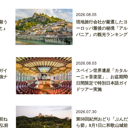
2026.08.05
願う
現地旅行会社が厳選したヨ
と』
ーロッパ最後の秘境「アル
バニア」の観光ランキング
2026.08.03
ガイ
スペイン世界遺産「カタル
強ナ
ーニャ音楽堂」、お盆期間
日間限定で特別日本語ガイ
ドツアー実施
2026.07.30
前ね
第58回紀州おどり「ぶんだ
、弘前
ら節」8月1日に和歌山城前