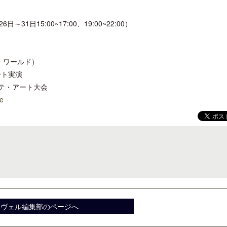
15:00~17:00、19:00~22:00）
ワールド）
開業50周年に合わせ「ザ ビュッフェ
梁貴子氏の韓国文学『願う
ート実演
アット ハイアット」のメニューを刷
じられたこと』が文藝春秋
テ・アート大会
新
ee
スヴェル編集部のページへ