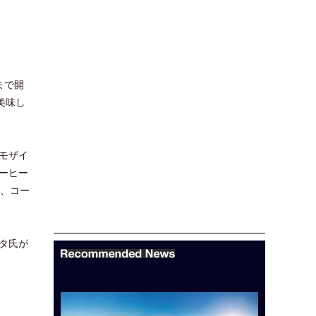
まで開
美味し
モザイ
ーヒー
は、コー
タ氏が