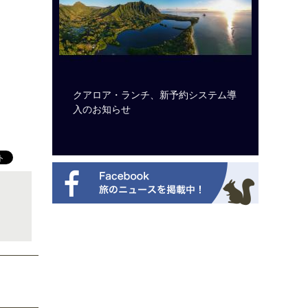
のは私に禁
クアロア・ランチ、新予約システム導
開業50
から刊行
入のお知らせ
アット 
新