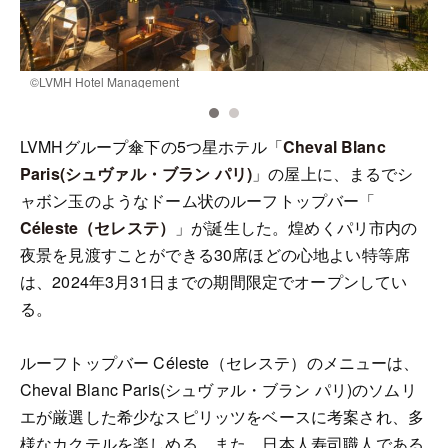
©️LVMH Hotel Management
©
LVMHグループ傘下の5つ星ホテル「
Cheval Blanc
Paris(シュヴァル・ブラン パリ)
」の屋上に、まるでシ
ャボン玉のようなドーム状のルーフトップバー「
Céleste（セレステ）
」が誕生した。煌めくパリ市内の
夜景を見渡すことができる30席ほどの心地よい特等席
は、2024年3月31日までの期間限定でオープンしてい
る。
ルーフトップバー Céleste（セレステ）のメニューは、
Cheval Blanc Paris(シュヴァル・ブラン パリ)のソムリ
エが厳選した希少なスピリッツをベースに考案され、多
様なカクテルを楽しめる。また、日本人寿司職人である