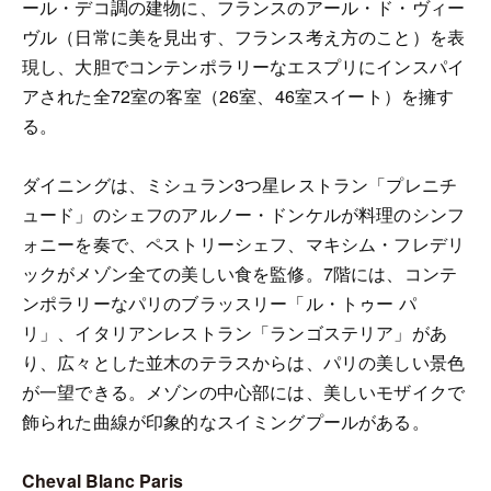
ール・デコ調の建物に、フランスのアール・ド・ヴィー
ヴル（日常に美を見出す、フランス考え方のこと）を表
現し、大胆でコンテンポラリーなエスプリにインスパイ
アされた全72室の客室（26室、46室スイート）を擁す
る。
ダイニングは、ミシュラン3つ星レストラン「プレニチ
ュード」のシェフのアルノー・ドンケルが料理のシンフ
ォニーを奏で、ペストリーシェフ、マキシム・フレデリ
ックがメゾン全ての美しい食を監修。7階には、コンテ
ンポラリーなパリのブラッスリー「ル・トゥー パ
リ」、イタリアンレストラン「ランゴステリア」があ
り、広々とした並木のテラスからは、パリの美しい景色
が一望できる。メゾンの中心部には、美しいモザイクで
飾られた曲線が印象的なスイミングプールがある。
Cheval Blanc Paris