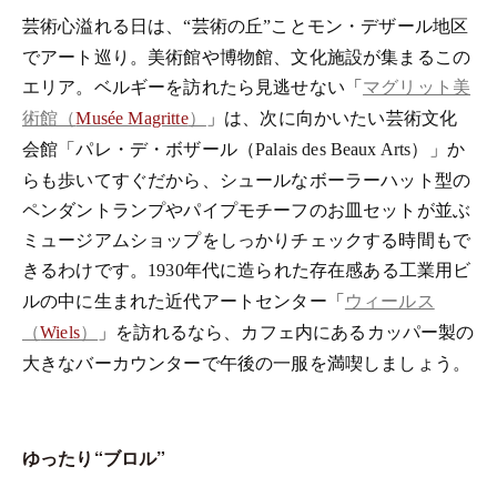
芸術心溢れる日は、
芸術の丘
ことモン・デザール地区
“
”
でアート巡り。美術館や博物館、文化施設が集まるこの
エリア。ベルギーを訪れたら見逃せない「
マグリット美
」は、次に向かいたい芸術文化
術館（
Musée Magritte
）
会館「パレ・デ・ボザール（
）」か
Palais des Beaux Arts
らも歩いてすぐだから、シュールなボーラーハット型の
ペンダントランプやパイプモチーフのお皿セットが並ぶ
ミュージアムショップをしっかりチェックする時間もで
きるわけです。
年代に造られた存在感ある工業用ビ
1930
ルの中に生まれた近代アートセンター「
ウィールス
」を訪れるなら、カフェ内にあるカッパー製の
（
Wiels
）
大きなバーカウンターで午後の一服を満喫しましょう。
ゆったり
“
ブロル
”