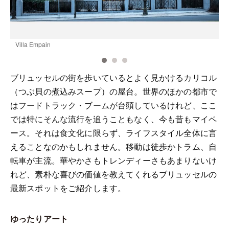
Villa Empain
N
ブリュッセルの街を歩いているとよく見かけるカリコル
（つぶ貝の煮込みスープ）の屋台。世界のほかの都市で
はフードトラック・ブームが台頭しているけれど、ここ
では特にそんな流行を追うこともなく、今も昔もマイペ
ース。それは食文化に限らず、ライフスタイル全体に言
えることなのかもしれません。移動は徒歩かトラム、自
転車が主流。華やかさもトレンディーさもあまりないけ
れど、素朴な喜びの価値を教えてくれるブリュッセルの
最新スポットをご紹介します。
ゆったりアート