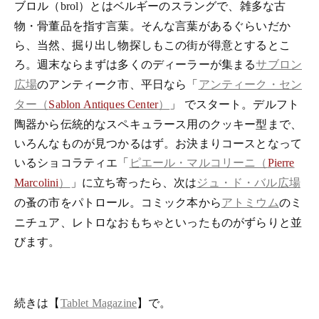
ブロル（
）とはベルギーのスラングで、雑多な古
brol
物・骨董品を指す言葉。そんな言葉があるぐらいだか
ら、当然、掘り出し物探しもこの街が得意とするとこ
ろ。週末ならまずは多くのディーラーが集まる
サブロン
のアンティーク市、平日なら「
広場
アンティーク・セン
」
でスタート。デルフト
ター（
Sablon Antiques Center
）
陶器から伝統的なスペキュラース用のクッキー型まで、
いろんなものが見つかるはず。お決まりコースとなって
いるショコラティエ「
ピエール・マルコリーニ（
Pierre
」に立ち寄ったら、次は
Marcolini
）
ジュ・ド・バル広場
の蚤の市をパトロール。コミック本から
のミ
アトミウム
ニチュア、レトロなおもちゃといったものがずらりと並
びます。
続きは【
】で。
Tablet Magazine