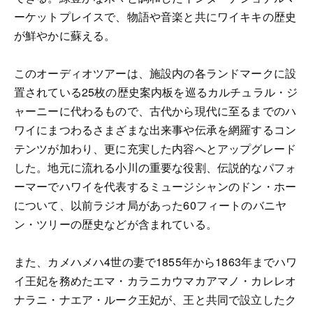
ーケットプレイスで、物語や音楽と共にワイキキの歴史
が鮮やかに蘇える。
このオーディオツアーは、施設内の各ランドマークに設
置されている25枚の歴史案内板を巡るカルチュラル・ジ
ャーニーに代わるもので、古代から現代に至るまでのハ
ワイにまつわるさまざまな出来事や伝承を網羅するコン
テンツが加わり、更に充実した内容へとアップグレード
した。地元に流れる小川の重要な役割、伝説的なパフォ
ーマーでハワイを代表するミュージシャンのドン・ホー
について、以前ラジオ局があった60フィートのバニヤ
ン・ツリーの歴史などが含まれている。
また、カメハメハ4世の妻で1855年から1863年までハワ
イ王妃を務めたエマ・カラニカウマカアマノ・カレレオ
ナラニ・ナエア・ルーク王妃が、王と共同で設立したク