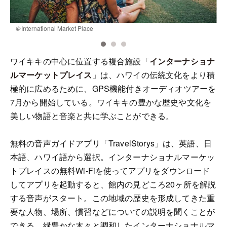
＠International Market Place
＠
ワイキキの中心に位置する複合施設「
インターナショナ
ルマーケットプレイス
」は、ハワイの伝統文化をより積
極的に広めるために、GPS機能付きオーディオツアーを
7月から開始している。ワイキキの豊かな歴史や文化を
美しい物語と音楽と共に学ぶことができる。
無料の音声ガイドアプリ「TravelStorys」は、英語、日
本語、ハワイ語から選択。インターナショナルマーケッ
トプレイスの無料Wi-Fiを使ってアプリをダウンロード
してアプリを起動すると、館内の見どころ20ヶ所を解説
する音声がスタート。この地域の歴史を形成してきた重
要な人物、場所、慣習などについての説明を聞くことが
できる。緑豊かな木々と調和したインターナショナルマ