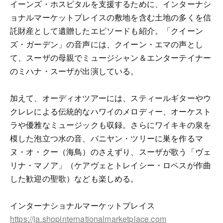
イーンズ・ホスピタルを支援するために、インターナシ
ョナルマーケットプレイスの敷地を含む土地の多くを信
託財産として遺贈したエピソードも紹介。「クイーン
ズ・ガーデン」の音声には、クイーン・エマの声とし
て、スーザの母親でミュージシャン＆エンターテイナー
のミハナ・スーザが出演している。
加えて、オーディオツアーには、スティールギターやウ
クレレによる伝統的なハワイのメロディー、オーケスト
ラや優雅なミュージックも収録。さらにワイキキの泉を
模した泡立つ水の音、バニヤン・ツリーに巣を作るマ
ヌ・オ・クー（海鳥）のさえずり、スーザが歌う「ヴェ
リナ・マノア」（ケアヴェとトレイシー・ロペスが作曲
した歓迎の聖歌）なども楽しめる。
インターナショナルマーケットプレイス
https://ja.shopinternationalmarketplace.com