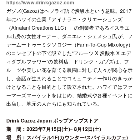
https://www.drinkgazoz.com
ガゾズ(Gazoz)はヘブライ語で炭酸水という意味。2017
年にハワイの企業「アイナラニ・クリエーションズ
（Ainalani Creations LLC）」の創業者であるイスラエ
ル出身の女性オーナー、ダニエレ・シェメシュ氏が、フ
ァームートゥーミクソロジー（Farm-To-Cup Mixology）
のコンセプトの下で設立した“フルーツ X 炭酸水 X エデ
ィダブルフラワー”の飲料店。ドリンク・ガゾズは、フ
ルーツや美しい花を育てる農園に対して人々が関心を示
し、会話が生まれることでコミュニティー作りのきっか
けとなることを目的として設立された。ハワイではファ
ーマーズマーケットをはじめ、結婚式や各種イベントに
出店し、地元の人たちにも知られている。
Drink Gazoz Japan ポップアップストア
期 間：2023年7月15日(土)~ 8月12日(土)
場 所：スパイラル1F(カウンター/スパイラルカフェ)