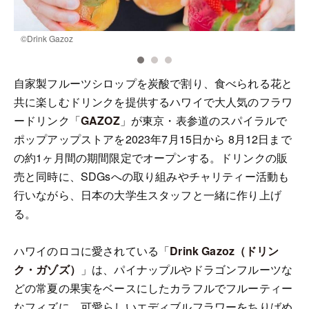
©️Drink Gazoz
©
自家製フルーツシロップを炭酸で割り、食べられる花と
共に楽しむドリンクを提供するハワイで大人気のフラワ
ードリンク「
GAZOZ
」が東京・表参道のスパイラルで
ポップアップストアを2023年7月15日から 8月12日まで
の約1ヶ月間の期間限定でオープンする。ドリンクの販
売と同時に、SDGsへの取り組みやチャリティー活動も
行いながら、日本の大学生スタッフと一緒に作り上げ
る。
ハワイのロコに愛されている「
Drink Gazoz（ドリン
ク・ガゾズ）
」は、パイナップルやドラゴンフルーツな
どの常夏の果実をベースにしたカラフルでフルーティー
なフィズに、可愛らしいエディブルフラワーをちりばめ