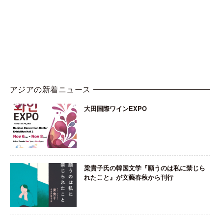
アジアの新着ニュース
大田国際ワインEXPO
梁貴子氏の韓国文学『願うのは私に禁じら
れたこと』が文藝春秋から刊行