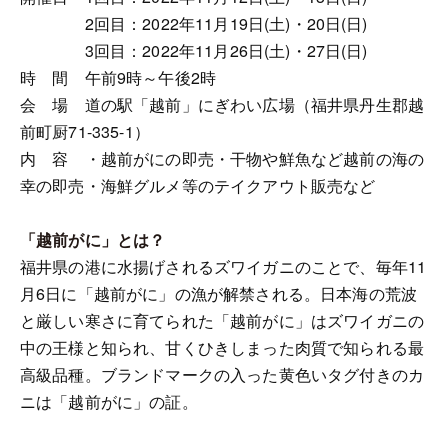
2回目：2022年11月19日(土)・20日(日)
3回目：2022年11月26日(土)・27日(日)
時 間 午前9時～午後2時
会 場 道の駅「越前」にぎわい広場（福井県丹生郡越
前町厨71-335-1）
内 容 ・越前がにの即売・干物や鮮魚など越前の海の
幸の即売・海鮮グルメ等のテイクアウト販売など
「越前がに」とは？
福井県の港に水揚げされるズワイガニのことで、毎年11
月6日に「越前がに」の漁が解禁される。日本海の荒波
と厳しい寒さに育てられた「越前がに」はズワイガニの
中の王様と知られ、甘くひきしまった肉質で知られる最
高級品種。ブランドマークの入った黄色いタグ付きのカ
ニは「越前がに」の証。