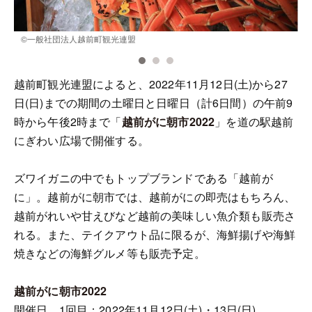
©︎一般社団法人越前町観光連盟
越前町観光連盟によると、2022年11月12日(土)から27
日(日)までの期間の土曜日と日曜日（計6日間）の午前9
時から午後2時まで「
越前がに朝市2022
」を道の駅越前
にぎわい広場で開催する。
ズワイガニの中でもトップブランドである「越前が
に」。越前がに朝市では、越前がにの即売はもちろん、
越前がれいや甘えびなど越前の美味しい魚介類も販売さ
れる。また、テイクアウト品に限るが、海鮮揚げや海鮮
焼きなどの海鮮グルメ等も販売予定。
越前がに朝市2022
開催日 1回目：2022年11月12日(土)・13日(日)