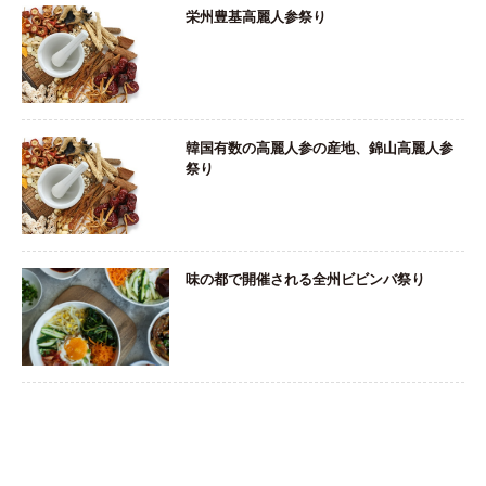
栄州豊基高麗人参祭り
韓国有数の高麗人参の産地、錦山高麗人参
祭り
味の都で開催される全州ビビンバ祭り