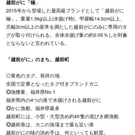
越前がに「極
」
2015年から登場した最高級ブランドとして「越前がに
極」。重量1.5kg以上(水揚げ時)、甲羅幅14.5cm以上、
爪幅3cm以上の基準を満たした越前がにのみに専用のタ
グが取り付けられる。全体水揚げ量の約0.05％しか対象
とならないと言われている。
「越前がに」のまち、越前町
◎黄色のタグ、発祥の地
全国で定番となったタグ付きブランドガニ
◎
漁獲量、福井県No.1
福井県内の4つの港で水揚げされる越前がに
◎
かに漁船、福井県最多
越前町には、小型・大型含め約40隻の底びき網漁船
◎
越前港は、カニの漁場まで最も近い港
越前がにの味の決め手は、何といっても鮮度。