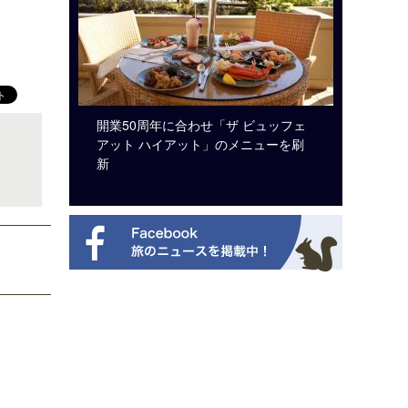
ルト・ディ
開業50周年に合わせ「ザ ビュッフェ
クアロア
選を紹介
アット ハイアット」のメニューを刷
入のお知
新