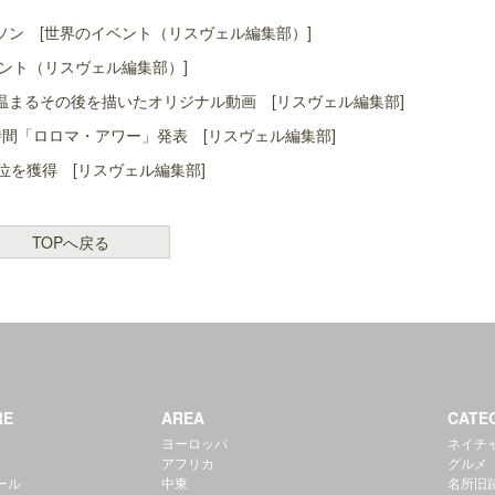
ン [世界のイベント（リスヴェル編集部）]
ント（リスヴェル編集部）]
まるその後を描いたオリジナル動画 [リスヴェル編集部]
間「ロロマ・アワー」発表 [リスヴェル編集部]
位を獲得 [リスヴェル編集部]
TOPへ戻る
RE
AREA
CATE
ヨーロッパ
ネイチ
アフリカ
グルメ
ール
中東
名所旧