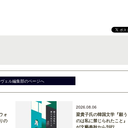
クアロア・ランチ、新予約システム導
ロサンゼルス観光局、ウォ
入のお知らせ
ズニーゆかりのスポット10
スヴェル編集部のページへ
2026.08.06
ウォ
梁貴子氏の韓国文学『願う
りの
のは私に禁じられたこと』
が文藝春秋から刊行