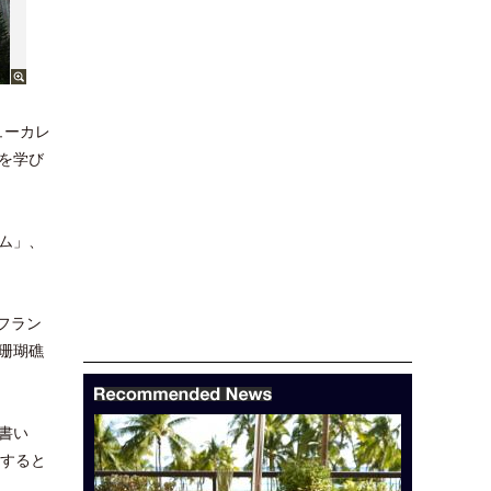
ューカレ
を学び
ム」、
フラン
珊瑚礁
書い
アすると