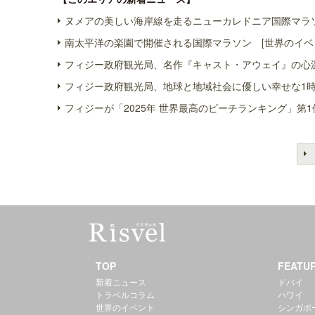
ヌメアの美しい海岸線を走るニューカレドニア国際マラソ
南太平洋の楽園で開催される国際マラソン [世界のイベ
フィジー政府観光局、名作『キャスト・アウェイ』の心温
フィジー政府観光局、地球と地域社会に優しい幸せな1時
フィジーが「2025年 世界最高のビーチランキング」第1
TOP
FEATU
新着ニュース
ドバイ
トラベルコラム
ハワイ
世界のイベント
シンガポ