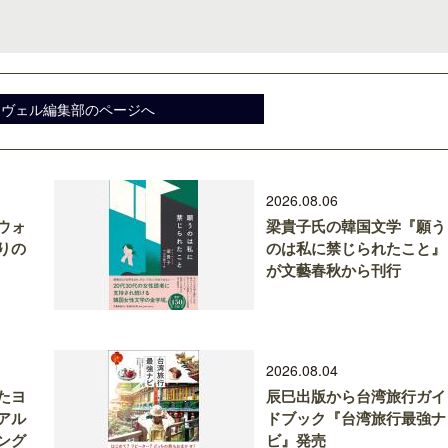
スヴェル編集部のページへ
2026.08.06
ウォ
梁貴子氏の韓国文学『願う
りの
のは私に禁じられたこと』
が文藝春秋から刊行
2026.08.04
たヨ
辰巳出版から台湾旅行ガイ
アル
ドブック『台湾旅行最強ナ
ング
ビ』発売