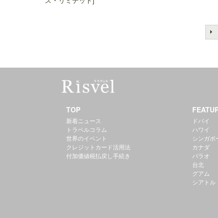
ス・リミテッド]
TOP
FEATU
新着ニュース
ドバイ
トラベルコラム
ハワイ
世界のイベント
シンガポ
クレジットカード活用法
カナダ
付加価値税払戻し手続き
パラオ
台北
グアム
シアトル