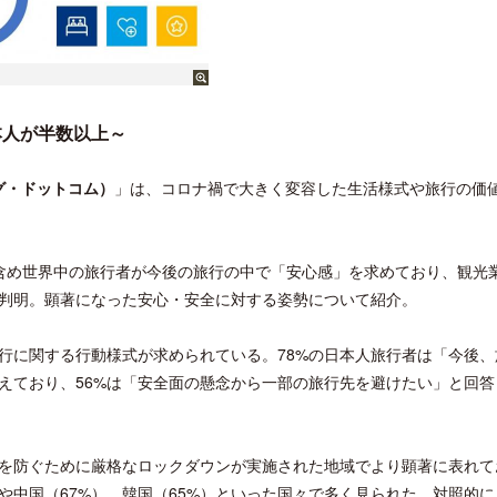
本人が半数以上～
キング・ドットコム）
」は、コロナ禍で大きく変容した生活様式や旅行の価
本を含め世界中の旅行者が今後の旅行の中で「安心感」を求めており、観光
判明。顕著になった安心・安全に対する姿勢について紹介。
行に関する行動様式が求められている。78%の日本人旅行者は「今後、
えており、56%は「安全面の懸念から一部の旅行先を避けたい」と回答
を防ぐために厳格なロックダウンが実施された地域でより顕著に表れて
や中国（67%）、韓国（65%）といった国々で多く見られた。対照的に