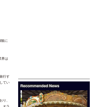
値観に
業界は
旅行す
してい
おり、
、オラ