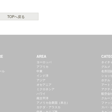
TOPへ戻る
RE
AREA
CATE
ヨーロッパ
ネイチ
アフリカ
グルメ
ール
中東
名所旧
インド洋
ショッ
アジア
ホテル
オセアニア
アート
ミクロネシア
アクテ
ハワイ
航空会
南太平洋
クルー
アメリカ合衆国（本土）
ファッ
カナダ・アラスカ
スパ・
中米・カリブ海
キャン