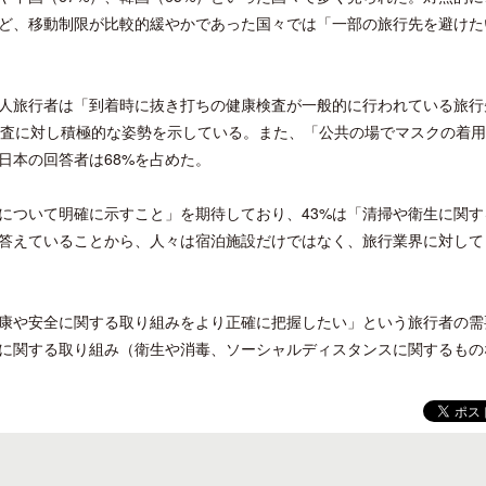
）など、移動制限が比較的緩やかであった国々では「一部の旅行先を避けた
本人旅行者は「到着時に抜き打ちの健康検査が一般的に行われている旅行
検査に対し積極的な姿勢を示している。また、「公共の場でマスクの着
クアロア・ランチ、新予約システム導
開業50周年に合わせ「ザ 
日本の回答者は68%を占めた。
入のお知らせ
アット ハイアット」のメ
新
について明確に示すこと」を期待しており、43%は「清掃や衛生に関す
答えていることから、人々は宿泊施設だけではなく、旅行業界に対して
康や安全に関する取り組みをより正確に把握したい」という旅行者の需
に関する取り組み（衛生や消毒、ソーシャルディスタンスに関するもの