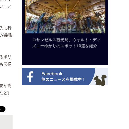
い」と
先に行
用が義務
ビュッフェ
ロサンゼルス観光局、ウォルト・ディ
クアロア
ニューを刷
ズニーゆかりのスポット10選を紹介
入のお知
るポリ
も同様
要が高
など）