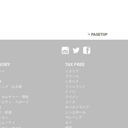
PAGETOP
GORY
TAX FREE
ャー
イタリア
フランス
跡
イギリス
ピング・お土産
フィンランド
ドイツ
・カルチャー・歴史
スペイン
ィビティ・スポーツ
スイス
社
オーストラリア
ズ・鉄道
シンガポール
ション
マレーシア
ビューティ
タイ
ペーン・セール
韓国