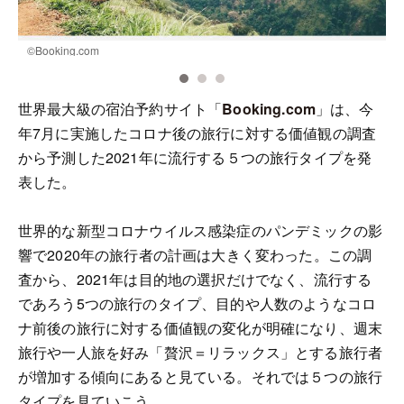
©Booking.com
©
世界最大級の宿泊予約サイト「
Booking.com
」は、今
年7月に実施したコロナ後の旅行に対する価値観の調査
から予測した2021年に流行する５つの旅行タイプを発
表した。
世界的な新型コロナウイルス感染症のパンデミックの影
響で2020年の旅行者の計画は大きく変わった。この調
査から、2021年は目的地の選択だけでなく、流行する
であろう5つの旅行のタイプ、目的や人数のようなコロ
ナ前後の旅行に対する価値観の変化が明確になり、週末
旅行や一人旅を好み「贅沢＝リラックス」とする旅行者
が増加する傾向にあると見ている。それでは５つの旅行
タイプを見ていこう。