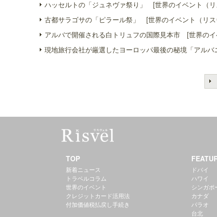
ハッセルトの「ジュネヴァ祭り」 [世界のイベント（リ
古都サラゴサの「ピラール祭」 [世界のイベント（リス
アルバで開催される白トリュフの国際見本市 [世界のイ
現地旅行会社が厳選したヨーロッパ最後の秘境「アルバニ
TOP
FEATU
新着ニュース
ドバイ
トラベルコラム
ハワイ
世界のイベント
シンガポ
クレジットカード活用法
カナダ
付加価値税払戻し手続き
パラオ
台北