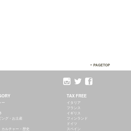
PAGETOP
GORY
TAX FREE
ャー
イタリア
フランス
跡
イギリス
ピング・お土産
フィンランド
ドイツ
・カルチャー・歴史
スペイン