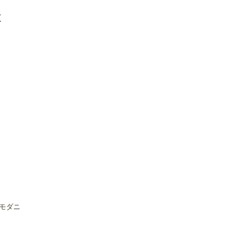
夏
ロ
モダニ