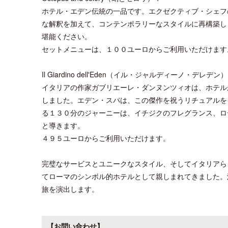
ホテル・エデン伝統の一品です。エクゼクティブ・シェフ
な解釈を加えて、コンテンポラリーなスタイルに再構築し
堪能ください。
セットメニューは、１００ユーロからご利用いただけます
Il Giardino dell'Eden（イル・ジャルディーノ・デレデン
イタリアの作家ガブリエーレ・ダンヌンツィオは、ホテル
しました。エデン・スパは、この傑作を祝うリチュアルを
る１３０分のジャーニーは、イチジクのフレグランス、ロ
と導きます。
４９５ユーロからご利用いただけます。
完璧なサービスとユニークなスタイル、そしてイタリアら
てローマのシンボル的ホテルとして親しまれてきました。
旅を演出します。
【お問い合わせ】