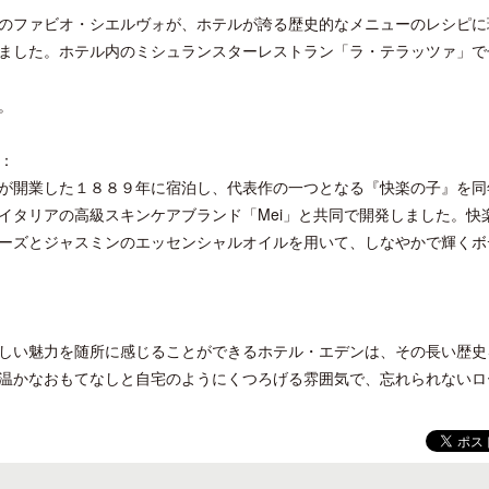
のファビオ・シエルヴォが、ホテルが誇る歴史的なメニューのレシピに
ました。ホテル内のミシュランスターレストラン「ラ・テラッツァ」で
。
ロサンゼルス観光局、ウォルト・ディ
開業50周年に合わせ「ザ 
）：
ズニーゆかりのスポット10選を紹介
アット ハイアット」のメ
が開業した１８８９年に宿泊し、代表作の一つとなる『快楽の子』を同
新
イタリアの高級スキンケアブランド「Mei」と共同で開発しました。快
ーズとジャスミンのエッセンシャルオイルを用いて、しなやかで輝くボ
しい魅力を随所に感じることができるホテル・エデンは、その長い歴史
温かなおもてなしと自宅のようにくつろげる雰囲気で、忘れられないロ