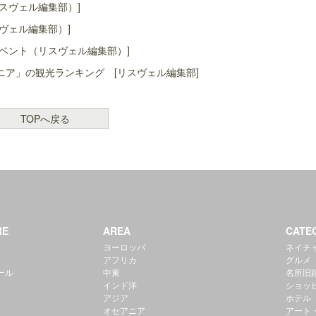
スヴェル編集部）]
ヴェル編集部）]
ベント（リスヴェル編集部）]
ア」の観光ランキング [リスヴェル編集部]
TOPへ戻る
RE
AREA
CATE
ヨーロッパ
ネイチ
アフリカ
グルメ
ール
中東
名所旧
インド洋
ショッ
アジア
ホテル
オセアニア
アート