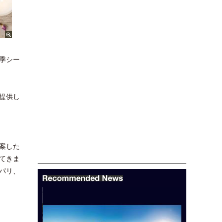
季シー
提供し
案した
てきま
パリ、