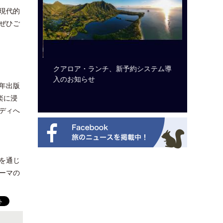
現代的
ぜひご
ビュッフェ
クアロア・ランチ、新予約システム導
ロサンゼ
ニューを刷
入のお知らせ
ズニーゆ
年出版
楽に浸
ディへ
を通じ
ーマの