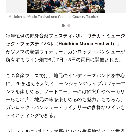
© Huichica Music Festival and Sonoma Country Tourism
©
毎年恒例の野外音楽フェスティバル「
ワチカ・ミュージ
ック・フェスティバル（Huichica Music Festival）
」
がソノマの老舗ワイナリー、ガンロック・バンシューが
所有するワイン畑で6月7日・8日の両日に開催される。
この音楽フェスでは、地元のインディーズバンドを中心
に、20を超える人気ミュージシャンのライブパフォーマ
ンスを楽しめる。フードコーナーには飲食店やベーカリ
ーらも出店、地元の味を楽しめるのも魅力。もちろん、
ガンロック・バンシュー・ワイナリーの多様なワインも
テイスティングできる。
カリフォルニア州ソノマ郡はワイン生産地域として世界