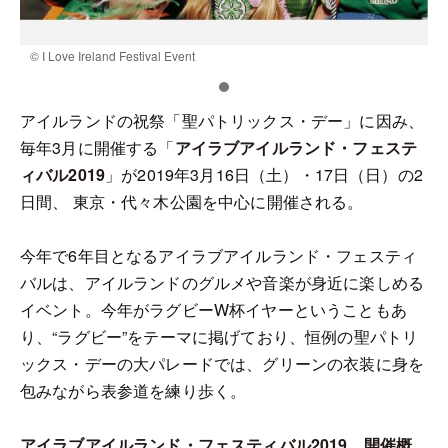
© I Love Ireland Festival Event
©
アイルランドの祝祭「聖パトリックス・デー」に因み、
毎年3月に開催する「
アイラブアイルランド・フェステ
ィバル2019
」が2019年3月16日（土）・17日（日）の2
日間、 東京・代々木公園を中心に開催される。
今年で6年目となるアイラブアイルランド・フェスティ
バルは、アイルランドのグルメや音楽が身近に楽しめる
イベント。今年がラグビーW杯イヤーということもあ
り、“ラグビー”をテーマに掲げており、恒例の聖パトリ
ックス・デーの大パレードでは、グリーンの衣装に身を
包みながら表参道を練り歩く。
アイラブアイルランド・フェスティバル2019 開催概