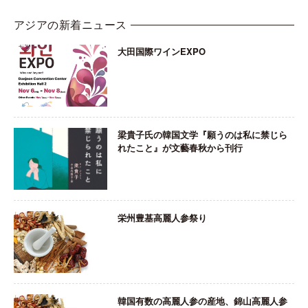
アジアの新着ニュース
大田国際ワインEXPO
梁貴子氏の韓国文学『願うのは私に禁じら
れたこと』が文藝春秋から刊行
栄州豊基高麗人参祭り
韓国有数の高麗人参の産地、錦山高麗人参