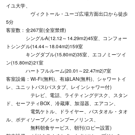
イユ大学、
ヴィクトール・ユーゴ広場方面出口から徒歩
5分
客室数：全267室(全室禁煙)
シングルA(12.12～14.29m2)45室、コンフォー
トシングル(14.44～18.04m2)159室
キングダブル(15.80m2)35室、エコノミーツイ
ン(15.80m2)21室
ハートフルルーム(20.01～22.47m2)7室
客室設備：Wi-Fi(無料)、有線LAN(無料)、シャワートイ
レ、ユニットバス(バスタブ、レインシャワー付)
テレビ、電話、ライティングデスク、スタン
ド、セーフティBOX、冷蔵庫、加湿器、エアコン、
電気ケトル、ドライヤー、バスタオル・タオ
ル、ボディソープ／シャンプー／リンス、
無料朝食サービス、朝刊(ロビー設置)