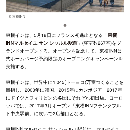
© 東横INN
©
東横インは、5月18日にフランス初進出となる「
東横
INNマルセイユ サン シャルル駅前
」(客室数267室)をグ
ランドオープンする。オープンを記念して、東横INN公
式ホームページ予約限定のオープニングキャンペーンを
実施する。
東横インは、世界中に1,045(トーヨコ)万室つくることを
目指し、2008年に韓国、2015年にカンボジア、2017年
にドイツとフィリピンの各国にそれぞれ初出店。ヨーロ
ッパでは、2017年3月オープン「東横INNフランクフル
ト中央駅前」に次いで2店舗目となる。
東横INNマルセイユ サン シャルル駅前は、マルセイユ