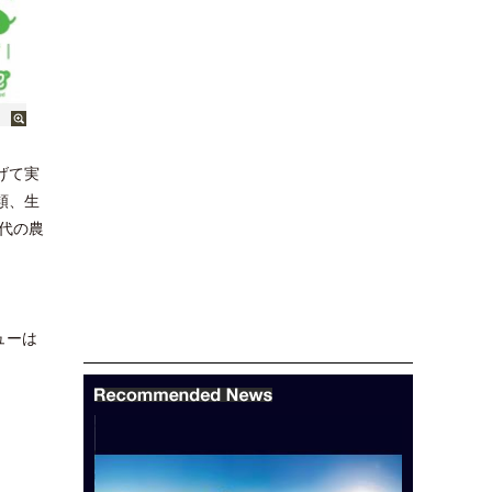
挙げて実
類、生
代の農
ューは