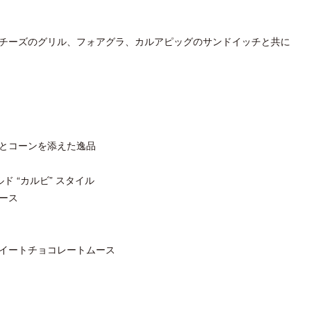
チーズのグリル、フォアグラ、カルアピッグのサンドイッチと共に
ロサンゼルス観光局、ウォルト・ディ
開業50周年に合わせ「ザ 
ズニーゆかりのスポット10選を紹介
アット ハイアット」のメ
新
とコーンを添えた逸品
 “カルビ” スタイル
ース
イートチョコレートムース