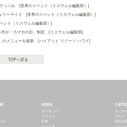
ティバル [世界のイベント（リスヴェル編集部）]
リーライド [世界のイベント（リスヴェル編集部）]
ベント（リスヴェル編集部）]
ル市が「カマカの日」制定 [リスヴェル編集部]
」のメニューを刷新 [ハイアット リゾーツ ハワイ]
TOPへ戻る
RE
AREA
CATE
ヨーロッパ
ネイチ
アフリカ
グルメ
ール
中東
名所旧
インド洋
ショッ