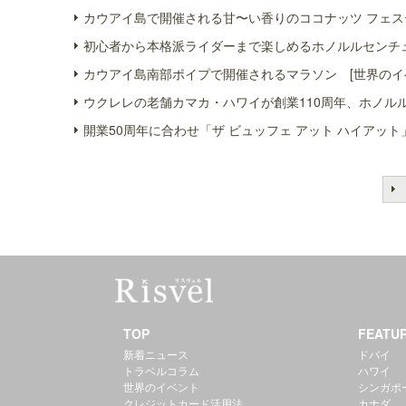
カウアイ島で開催される甘〜い香りのココナッツ フェス
初心者から本格派ライダーまで楽しめるホノルルセンチュ
カウアイ島南部ポイプで開催されるマラソン [世界のイ
ウクレレの老舗カマカ・ハワイが創業110周年、ホノル
開業50周年に合わせ「ザ ビュッフェ アット ハイアット
TOP
FEATU
新着ニュース
ドバイ
トラベルコラム
ハワイ
世界のイベント
シンガポ
クレジットカード活用法
カナダ