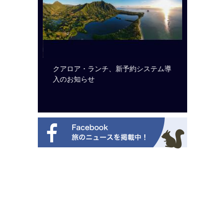
ビュッフェ
クアロア・ランチ、新予約システム導
ロサンゼ
ニューを刷
入のお知らせ
ズニーゆ