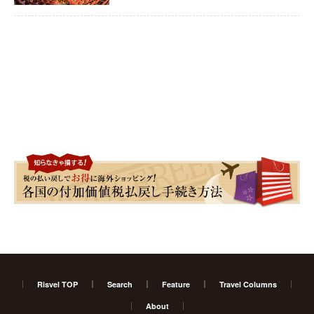
Risvel TOP
Search
Feature
Travel Columns
About