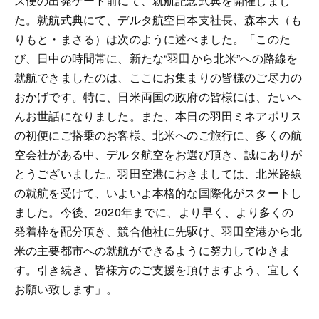
ス便の出発ゲート前にて、就航記念式典を開催しまし
た。就航式典にて、デルタ航空日本支社長、森本大（も
りもと・まさる）は次のように述べました。「このた
び、日中の時間帯に、新たな“羽田から北米”への路線を
就航できましたのは、ここにお集まりの皆様のご尽力の
おかげです。特に、日米両国の政府の皆様には、たいへ
んお世話になりました。また、本日の羽田ミネアポリス
の初便にご搭乗のお客様、北米へのご旅行に、多くの航
空会社がある中、デルタ航空をお選び頂き、誠にありが
とうございました。羽田空港におきましては、北米路線
の就航を受けて、いよいよ本格的な国際化がスタートし
ました。今後、2020年までに、より早く、より多くの
発着枠を配分頂き、競合他社に先駆け、羽田空港から北
米の主要都市への就航ができるように努力してゆきま
す。引き続き、皆様方のご支援を頂けますよう、宜しく
お願い致します」。