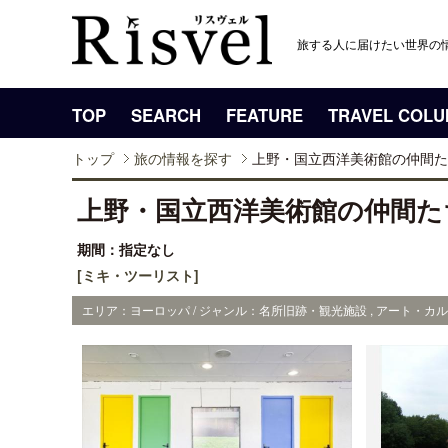
旅する人に届けたい世界の
TOP
SEARCH
FEATURE
TRAVEL COL
トップ
旅の情報を探す
上野・国立西洋美術館の仲間た
上野・国立西洋美術館の仲間た
期間：指定なし
[ミキ・ツーリスト]
エリア：ヨーロッパ / ジャンル：名所旧跡・観光施設 , アート・カ