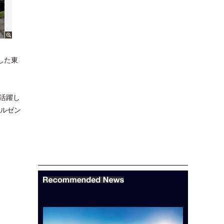
した東
活躍し
アルゼン