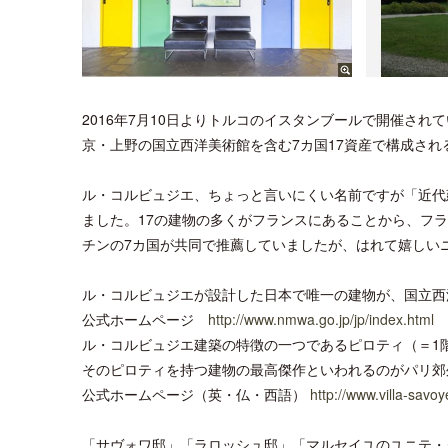
2016年7月10日よりトルコのイスタンブールで開催さ
京・上野の国立西洋美術館を含む7カ国17資産で構成さ
ル・コルビュジエ、ちょっと言いにくい名前ですが「近代
ました。17の建物の多くがフランスにあることから、フ
チンの7カ国が共同で推薦していましたが、はれて嬉しい
ル・コルビュジエが設計した日本で唯一の建物が、国立西
公式ホームページ
http://www.nmwa.go.jp/jp/index.html
ル・コルビュジエ建築の特徴の一つであるピロティ（＝1
そのピロティを持つ建物の最高傑作といわれるのがパリ郊
公式ホームページ（英・仏・西語）
http://www.villa-savoye
「サヴォワ邸」「ラロッシュ邸」「マルセイユのユニテ・