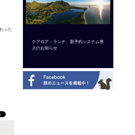
わった
ルト・ディ
クアロア・ランチ、新予約システム導
開業50
選を紹介
入のお知らせ
アット 
新