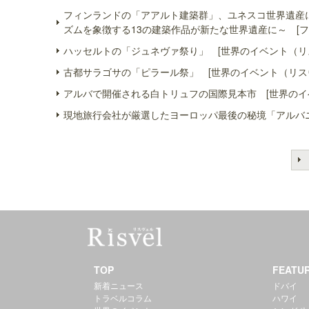
フィンランドの「アアルト建築群」、ユネスコ世界遺産
ズムを象徴する13の建築作品が新たな世界遺産に～ [フ
ハッセルトの「ジュネヴァ祭り」 [世界のイベント（リ
古都サラゴサの「ピラール祭」 [世界のイベント（リス
アルバで開催される白トリュフの国際見本市 [世界のイ
現地旅行会社が厳選したヨーロッパ最後の秘境「アルバニ
TOP
FEATU
新着ニュース
ドバイ
トラベルコラム
ハワイ