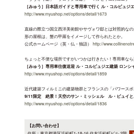
［みゅう］日本語ガイドと専用車で行く ル・コルビュジ
http://www.myushop.net/options/detail/1673
直線の際立つ国立西洋美術館やサヴォワ邸とは対照的なの
形の屋根は、蟹の甲羅をイメージして作られたとか。
公式ホームページ（英・仏・独語）
http://www.collineno
ちょっと不便な場所ですがいつかは行きたい！専用車なら
［みゅう］専用車往復送迎 ル・コルビュジエ建築 ロンシ
http://www.myushop.net/options/detail/1859
近代建築フィルミニの建築物群とフランスの「パワースポ
9/11限定 絶景！天空のサン・ミッシェル ル・ピュイ
http://www.myushop.net/options/detail/1836
【お問い合わせ】
住所：東京都港区浜松町1-18-16 住友浜松町ビル 2階