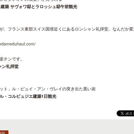
エ建築 サヴォワ邸とラロッシュ邸午前観光
が、フランス東部スイス国境近くにあるロンシャン礼拝堂。なんだか変
開業50周年に合わせ「ザ ビュッフェ
ロサンゼルス観光局、ウォ
tredameduhaut.com/
アット ハイアット」のメニューを刷
ズニーゆかりのスポット10
新
楽チンです。
ャン礼拝堂
ット」ル・ピュイ・アン・ヴレイの突き出た黒い岩
とル・コルビュジエ建築1日観光