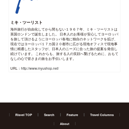
ミキ・ツーリスト
海外旅行が自由化してから間もない１９６７年、ミキ・ツーリストは
英国ロンドンで誕生しました。 日本人のお客様が安心してヨーロッパ
を旅して頂けるようにヨーロッパ各地に独自のネットワークを拡げ、
現在ではヨーロッパ１７カ国２０都市に広がる現地オフィスで現地事
情に精通したスタッフが、日本人のニーズに合った旅の提案を発信し
続けています。 これからも、旅する人の笑顔へ繋げるために、おもて
なしの心で皆さまの旅をお手伝いします。
URL：
http://www.myushop.net/
Risvel TOP
Search
Feature
Travel Columns
About