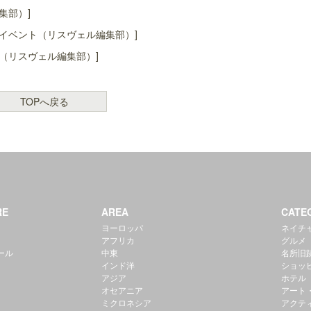
集部）]
イベント（リスヴェル編集部）]
（リスヴェル編集部）]
TOPへ戻る
RE
AREA
CATE
ヨーロッパ
ネイチ
アフリカ
グルメ
ール
中東
名所旧
インド洋
ショッ
アジア
ホテル
オセアニア
アート
ミクロネシア
アクテ