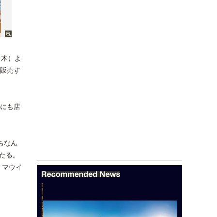
（木）よ
で販売す
ンにも店
ちなん
たる。
、マウイ