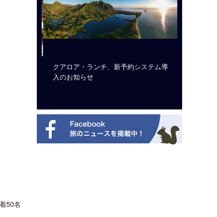
ルト・ディ
クアロア・ランチ、新予約システム導
開業50
選を紹介
入のお知らせ
アット 
新
着50名