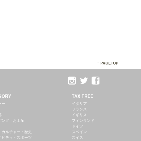
PAGETOP
GORY
TAX FREE
ャー
イタリア
フランス
跡
イギリス
ピング・お土産
フィンランド
ドイツ
・カルチャー・歴史
スペイン
ィビティ・スポーツ
スイス