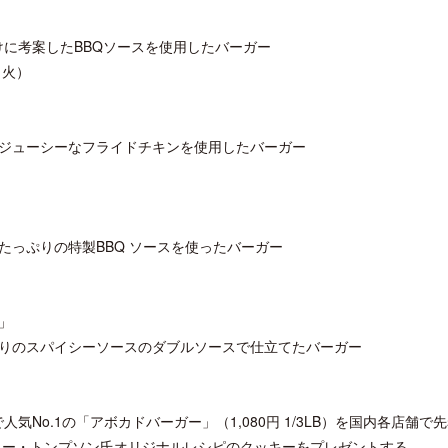
けに考案したBBQソースを使用したバーガー
（火）
開業50周年に合わせ「ザ ビュッフェ
ロサンゼルス観光局、ウォ
ジューシーなフライドチキンを使用したバーガー
アット ハイアット」のメニューを刷
ズニーゆかりのスポット10
新
っぷりの特製BBQ ソースを使ったバーガー
ー」
りのスパイシーソースのダブルソースで仕立てたバーガー
気No.1の「アボカドバーガー」（1,080円 1/3LB）を国内各店舗で先
テリー・トンプソン氏オリジナルレシピのクッキーをプレゼントする。