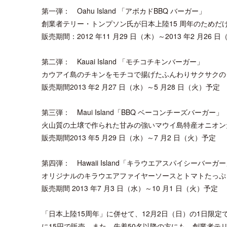
第一弾： Oahu Island 「アボカドBBQ バーガー」
創業者テリー・トンプソン氏が日本上陸15 周年のためだ
販売期間：2012 年11 月29 日（木）～2013 年2 月26 日
第二弾： Kauai Island 「モチコチキンバーガー」
カウアイ島のチキンをモチコで揚げたふんわりサクサクの
販売期間2013 年2 月27 日（水）～5 月28 日（火）予定
第三弾： Maui Island「BBQ ベーコンチーズバーガー」
火山質の土壌で作られた甘みの強いマウイ島特産オニオンた
販売期間2013 年5 月29 日（水）～7 月2 日（火）予定
第四弾： Hawaii Island「キラウエアスパイシーバーガ
オリジナルのキラウエアファイヤーソースとトマトたっぷ
販売期間 2013 年7 月3 日（水）～10 月1 日（火）予定
「日本上陸15周年」に併せて、12月2日（日）の1日限定で人
に15円で販売。また、先着50名以降の方にも、創業者