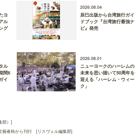
2026.08.04
たヨ
辰巳出版から台湾旅行ガイ
アル
ドブック『台湾旅行最強ナ
ング
ビ』発売
2026.08.01
タル
ニューヨークのハーレムの
期間6
未来を思い描いて50周年を
ガイ
迎える「ハーレム・ウィー
ク」
集部）]
藝春秋から刊行 [リスヴェル編集部]