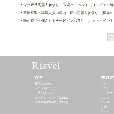
栄州豊基高麗人参祭り [世界のイベント（リスヴェル編
韓国有数の高麗人参の産地、錦山高麗人参祭り [世界の
味の都で開催される全州ビビンバ祭り [世界のイベント
TOP
FEATU
新着ニュース
ドバイ
トラベルコラム
ハワイ
世界のイベント
シンガポ
クレジットカード活用法
カナダ
付加価値税払戻し手続き
パラオ
台北
グアム