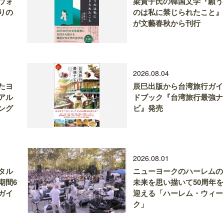
ウォ
梁貴子氏の韓国文学『願う
りの
のは私に禁じられたこと』
が文藝春秋から刊行
2026.08.04
たヨ
辰巳出版から台湾旅行ガイ
アル
ドブック『台湾旅行最強ナ
ング
ビ』発売
2026.08.01
タル
ニューヨークのハーレムの
期間6
未来を思い描いて50周年を
ガイ
迎える「ハーレム・ウィー
ク」