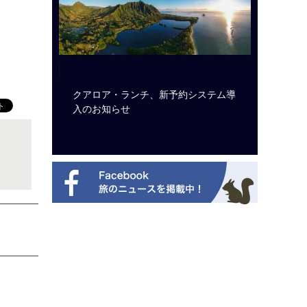
ルト・ディ
クアロア・ランチ、新予約システム導
開業50
選を紹介
入のお知らせ
アット 
新