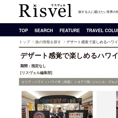
旅する人に届けたい世界の
TOP
SEARCH
FEATURE
TRAVEL COL
トップ
旅の情報を探す
デザート感覚で楽しめるハワイ
デザート感覚で楽しめるハワ
期間：指定なし
[リスヴェル編集部]
エリア：ハワイ > ハワイ州（米国） > オアフ島 / ジャンル：グルメ