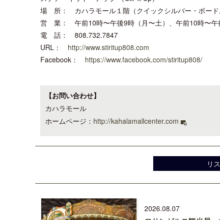
場 所： カハラモール１階（クイックシルバー・ボード
営 業： 午前10時〜午後9時（月〜土）、午前10時〜午
電 話： 808.732.7847
URL：
http://www.stiritup808.com
Facebook：
https://www.facebook.com/stiritup808/
【お問い合わせ】
カハラモール
ホームページ：
http://kahalamallcenter.com
リ
2026.08.07