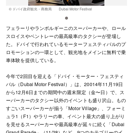
© ドバイ政府観光・商務局 Dubai Motor Festival
©
フェラーリやランボルギーニのスーパーカーや、ロール
スロイスやベントレーの最高級車のタクシーが登場し
た。ドバイで行われているモーターフェスティバルのプ
ロモーションの一環として、観光地をメインに無料で乗
車体験を提供している。
今年で2回目を迎える「ドバイ・モーター・フェスティ
バル（Dubai Motor Festival）」は、20014年11月19日
から12月6日までの期間中の週末限定（金〜日）で、ス
ーパーカーのタクシー以外のイベントも盛り沢山。もの
すごいスーパーカーが揃う「Motor Village」、フォーミ
ュラ1（F1）やラリーの車、イベント最大の盛り上がり
を見せるスーパーカーや最高級車が延々に続く「Dubai
Grand Parade」（11/28）など、9つのカテゴリーのイ