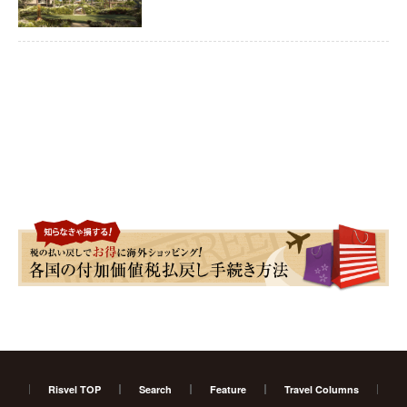
Risvel TOP
Search
Feature
Travel Columns