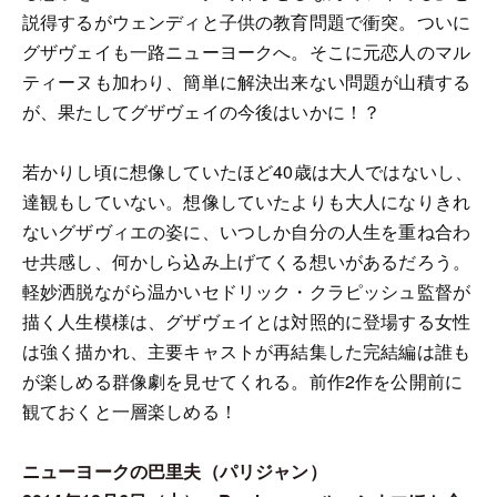
説得するがウェンディと子供の教育問題で衝突。ついに
グザヴェイも一路ニューヨークへ。そこに元恋人のマル
ティーヌも加わり、簡単に解決出来ない問題が山積する
が、果たしてグザヴェイの今後はいかに！？
若かりし頃に想像していたほど40歳は大人ではないし、
達観もしていない。想像していたよりも大人になりきれ
ないグザヴィエの姿に、いつしか自分の人生を重ね合わ
せ共感し、何かしら込み上げてくる想いがあるだろう。
軽妙洒脱ながら温かいセドリック・クラピッシュ監督が
描く人生模様は、グザヴェイとは対照的に登場する女性
は強く描かれ、主要キャストが再結集した完結編は誰も
が楽しめる群像劇を見せてくれる。前作2作を公開前に
観ておくと一層楽しめる！
ニューヨークの巴里夫（パリジャン）