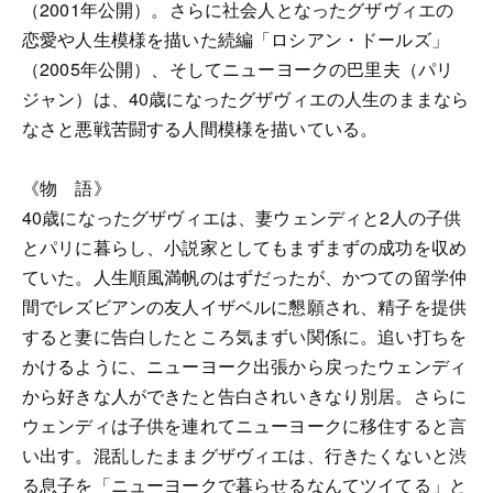
（2001年公開）。さらに社会人となったグザヴィエの
恋愛や人生模様を描いた続編「ロシアン・ドールズ」
（2005年公開）、そしてニューヨークの巴里夫（パリ
ジャン）は、40歳になったグザヴィエの人生のままなら
なさと悪戦苦闘する人間模様を描いている。
《物 語》
40歳になったグザヴィエは、妻ウェンディと2人の子供
とパリに暮らし、小説家としてもまずまずの成功を収め
ていた。人生順風満帆のはずだったが、かつての留学仲
間でレズビアンの友人イザベルに懇願され、精子を提供
すると妻に告白したところ気まずい関係に。追い打ちを
かけるように、ニューヨーク出張から戻ったウェンディ
から好きな人ができたと告白されいきなり別居。さらに
ウェンディは子供を連れてニューヨークに移住すると言
い出す。混乱したままグザヴィエは、行きたくないと渋
る息子を「ニューヨークで暮らせるなんてツイてる」と