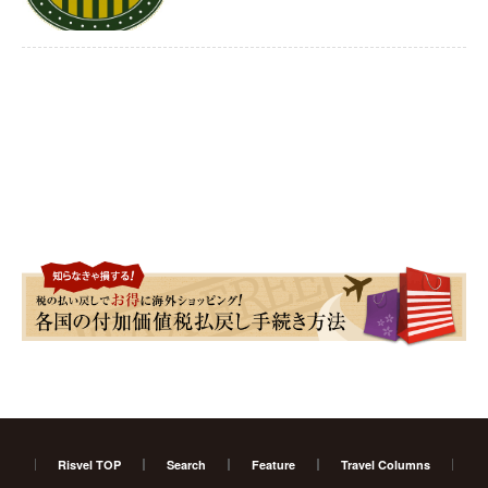
Risvel TOP
Search
Feature
Travel Columns