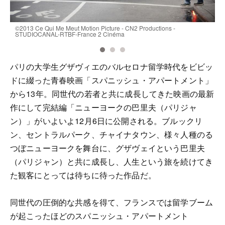
©2013 Ce Qui Me Meut Motion Picture - CN2 Productions -
©
STUDIOCANAL-RTBF-France 2 Cinéma
S
パリの大学生グザヴィエのバルセロナ留学時代をビビッ
ドに綴った青春映画「スパニッシュ・アパートメント」
から13年。同世代の若者と共に成長してきた映画の最新
作にして完結編「ニューヨークの巴里夫（パリジャ
ン）」がいよいよ12月6日に公開される。ブルックリ
ン、セントラルパーク、チャイナタウン、様々人種のる
つぼニューヨークを舞台に、グザヴェイという巴里夫
（パリジャン）と共に成長し、人生という旅を続けてき
た観客にとっては待ちに待った作品だ。
同世代の圧倒的な共感を得て、フランスでは留学ブーム
が起こったほどのスパニッシュ・アパートメント