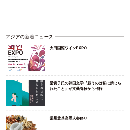
アジアの新着ニュース
大田国際ワインEXPO
梁貴子氏の韓国文学『願うのは私に禁じら
れたこと』が文藝春秋から刊行
栄州豊基高麗人参祭り