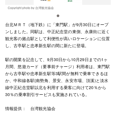
Copyright photo by 台湾観光協会
C
台北ＭＲＴ（地下鉄）に「東門駅」が9月30日にオープ
ンしました。同駅は、中正紀念堂の東側、永康街に近く
観光客の拠点駅として利便性が高いロケーションに位置
し、古亭駅と忠孝新生駅の間に新たに登場。
駅の開業を記念して、9月30日から10月29日までの1ヶ
月間、悠遊カード（要事前チャージ）利用者は、東門駅
から古亭駅や忠孝新生駅等3駅間が無料で乗車できるほ
か、中和線各駅(南勢角、景安、永安市場、頂溪)と淡水
線中正紀念堂駅以北を利用する乗客に向けて20％から
30％の乗車割引サービスも実施されている。
情報提供： 台湾観光協会