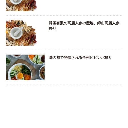
韓国有数の高麗人参の産地、錦山高麗人参
祭り
味の都で開催される全州ビビンバ祭り