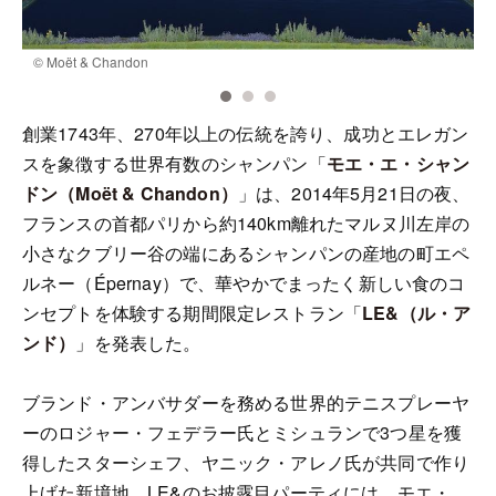
© Moët & Chandon
©
創業1743年、270年以上の伝統を誇り、成功とエレガン
スを象徴する世界有数のシャンパン「
モエ・エ・シャン
ドン（Moët & Chandon）
」は、2014年5月21日の夜、
フランスの首都パリから約140km離れたマルヌ川左岸の
小さなクブリー谷の端にあるシャンパンの産地の町エペ
ルネー（Épernay）で、華やかでまったく新しい食のコ
ンセプトを体験する期間限定レストラン「
LE&（ル・ア
ンド）
」を発表した。
ブランド・アンバサダーを務める世界的テニスプレーヤ
ーのロジャー・フェデラー氏とミシュランで3つ星を獲
得したスターシェフ、ヤニック・アレノ氏が共同で作り
上げた新境地。LE&のお披露目パーティには、モエ・