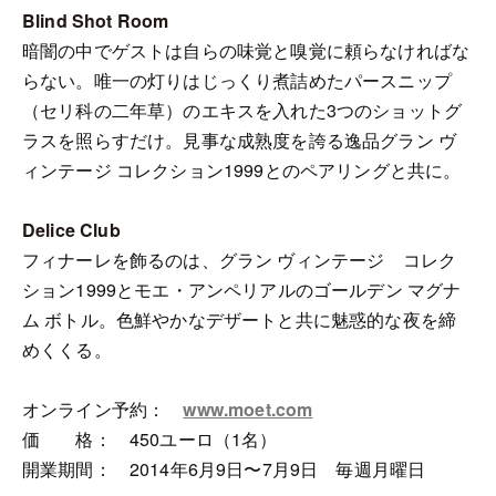
Blind Shot Room
暗闇の中でゲストは自らの味覚と嗅覚に頼らなければな
らない。唯一の灯りはじっくり煮詰めたパースニップ
（セリ科の二年草）のエキスを入れた3つのショットグ
ラスを照らすだけ。見事な成熟度を誇る逸品グラン ヴ
ィンテージ コレクション1999とのペアリングと共に。
Delice Club
フィナーレを飾るのは、グラン ヴィンテージ コレク
ション1999とモエ・アンペリアルのゴールデン マグナ
ム ボトル。色鮮やかなデザートと共に魅惑的な夜を締
めくくる。
オンライン予約：
www.moet.com
価 格： 450ユーロ（1名）
開業期間： 2014年6月9日〜7月9日 毎週月曜日