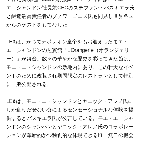
エ・シャンドン社長兼CEOのステファン・バスキエラ氏
と醸造最高責任者のブノワ・ゴエズ氏も同席し世界各国
からのゲストをもてなした。
LE&は、かつてナポレオン皇帝をもお迎えしたモエ・
エ・シャンドンの迎賓館「L’Orangerie（オランジェリ
ー）」が舞台。数々の華やかな歴史を彩ってきた館は、
モエ・エ・シャンドンの敷地内にあり、この壮大なイベ
ントのために改装され期間限定のレストランとして特別
に一般公開される。
LE&は、モエ・エ・シャンドンとヤニック・アレノ氏に
しか創りだせない食によるセンセーショナルな体験を提
供するとバスキエラ氏が公言している。モエ・エ・シャ
ンドンのシャンパンとヤニック・アレノ氏のコラボレー
ションが革新的かつ独創的な体現できる唯一無二の機会