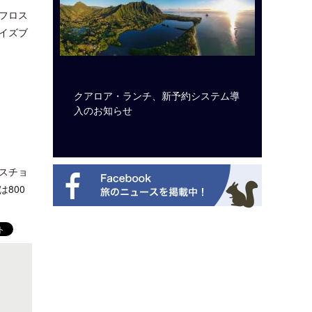
フロス
イズブ
ルト・ディ
クアロア・ランチ、新予約システム導
開業50
選を紹介
入のお知らせ
アット 
新
スチョ
800