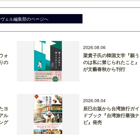
スヴェル編集部のページへ
2026.08.06
ウォ
梁貴子氏の韓国文学『願う
りの
のは私に禁じられたこと』
が文藝春秋から刊行
2026.08.04
たヨ
辰巳出版から台湾旅行ガイ
アル
ドブック『台湾旅行最強ナ
ング
ビ』発売