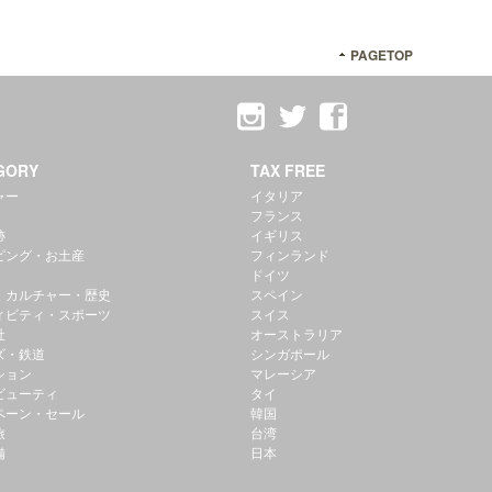
PAGETOP
GORY
TAX FREE
ャー
イタリア
フランス
跡
イギリス
ピング・お土産
フィンランド
ドイツ
・カルチャー・歴史
スペイン
ィビティ・スポーツ
スイス
社
オーストラリア
ズ・鉄道
シンガポール
ション
マレーシア
ビューティ
タイ
ペーン・セール
韓国
旅
台湾
備
日本