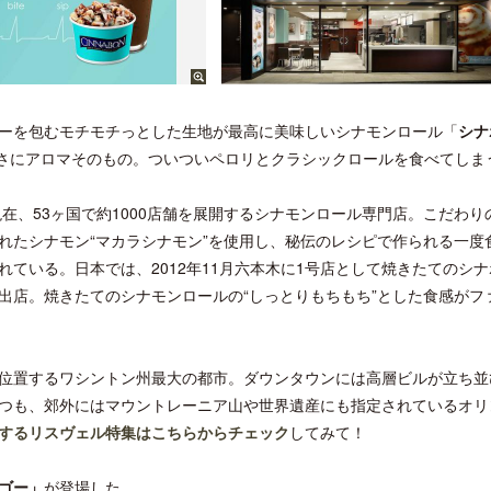
ーを包むモチモチっとした生地が最高に美味しいシナモンロール「
シナ
さにアロマそのもの。ついついペロリとクラシックロールを食べてしま
現在、53ヶ国で約1000店舗を展開するシナモンロール専門店。こだわり
れたシナモン“マカラシナモン”を使用し、秘伝のレシピで作られる一度
ている。日本では、2012年11月六本木に1号店として焼きたてのシナ
出店。焼きたてのシナモンロールの“しっとりもちもち”とした食感がフ
位置するワシントン州最大の都市。ダウンタウンには高層ビルが立ち並
つも、郊外にはマウントレーニア山や世界遺産にも指定されているオリ
するリスヴェル特集はこちらからチェック
してみて！
ゴー」
が登場した。