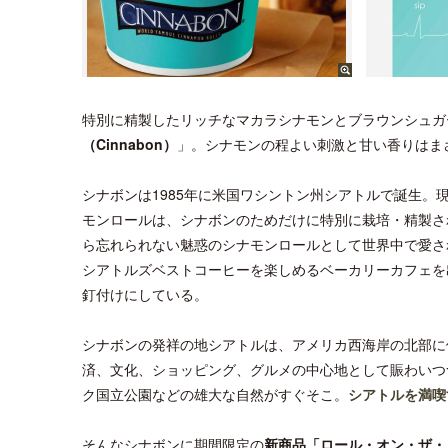
特別に精製したリッチなマカラシナモンとブラウンシュガ
（Cinnabon）
」。シナモンの程よい刺激と甘い香りはま
シナボンは1985年に米国ワシントン州シアトルで誕生。
モンロールは、シナボンのためだけに特別に栽培・精製さ
ら忘れられない魅惑のシナモンロールとして世界中で愛され
シアトルズベストコーヒーを楽しめるベーカリーカフェを
釘付けにしている。
シナボンの発祥の地シアトルは、アメリカ西海岸の北部に
済、文化、ショッピング、グルメの中心地として賑わいつ
ク国立公園などの雄大な自然がすぐそこ。
シアトルを満喫
そんなシナボンに期間限定の
新商品「ロール・オン・ザ・