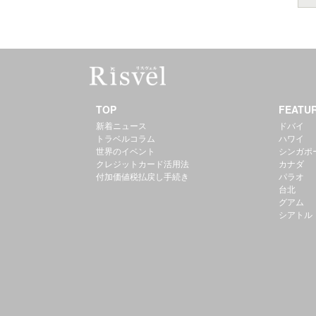
TOP
FEATU
新着ニュース
ドバイ
トラベルコラム
ハワイ
世界のイベント
シンガポ
クレジットカード活用法
カナダ
付加価値税払戻し手続き
パラオ
台北
グアム
シアトル