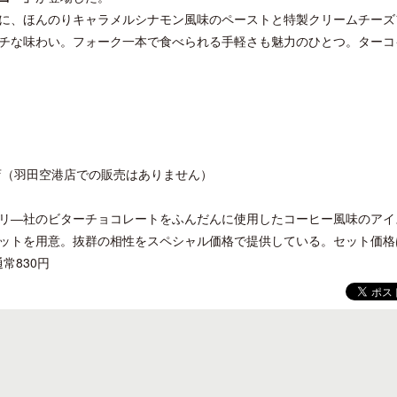
に、ほんのりキャラメルシナモン風味のペーストと特製クリームチーズ
チな味わい。フォーク一本で食べられる手軽さも魅力のひとつ。ターコ
開業50周年に合わせ「ザ ビュッフェ
ロサンゼルス観光局、ウォ
アット ハイアット」のメニューを刷
ズニーゆかりのスポット10
新
店（羽田空港店での販売はありません）
リ―社のビターチョコレートをふんだんに使用したコーヒー風味のアイ
ットを用意。抜群の相性をスペシャル価格で提供している。セット価格は
常830円