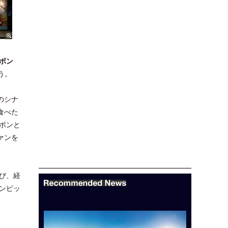
ボン
う。
のシナ
食べた
ボンと
ァンを
び、経
ンピッ