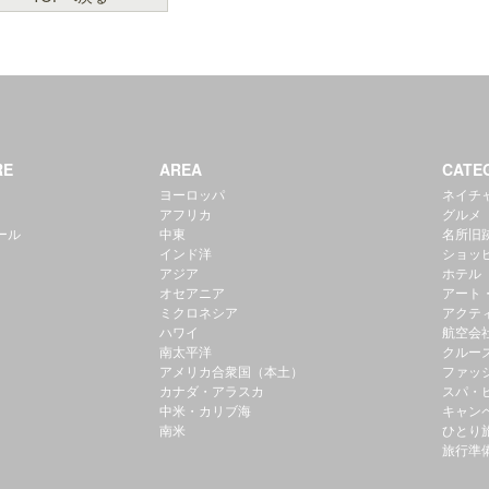
RE
AREA
CATE
ヨーロッパ
ネイチ
アフリカ
グルメ
ール
中東
名所旧
インド洋
ショッ
アジア
ホテル
オセアニア
アート
ミクロネシア
アクテ
ハワイ
航空会
南太平洋
クルー
アメリカ合衆国（本土）
ファッ
カナダ・アラスカ
スパ・
中米・カリブ海
キャン
南米
ひとり
旅行準