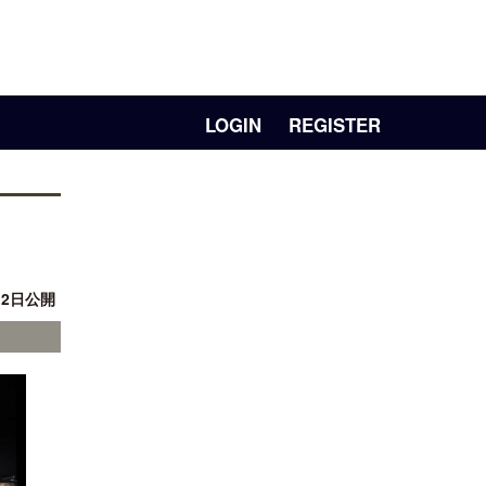
LOGIN
REGISTER
」
12日公開