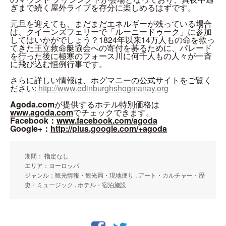
ぎまで続く屋外ライブを存分に楽しめるはずです。
元旦を迎えても、まだまだエネルギーが残っている場合
は、クイーンズフェリーで「ルーニードゥーク」に参加
してはいかがでしょう？1824年以来14万人もの命を救っ
てきた王立救命艇協会への寄付を募るために、パレード
を行った後に極寒のフォース川に何千人もの人々が一斉
に飛び込む恒例行事です。
さらに詳しい情報は、ホグマニーの公式サイトをご覧く
ださい:
http://www.edinburghshogmanay.org
Agoda.com
が提供するホテル特別価格は
www.agoda.com
でチェックできます。
Facebook：
www.facebook.com/agoda
Google+：
http://plus.google.com/+agoda
期間： 指定なし
エリア：ヨーロッパ
ジャンル：観光情報・観光局・現地便り , アート・カルチャー・歴
史・ミュージック , ホテル・宿泊施設