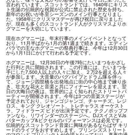
言われています。スコットランドでは、1640年にキリス
ト生誕の伝統的な祝賀が公式に禁止された歴史を持ち、
新年のお祝いが冬至シーズンのメイン行事となりまし
た。1958年にクリスマスデーが再び祝日に戻りました
が、現在も多くのスコットランド人がクリスマスよりホ
グマニーを大切にしています。
現在ホグマニーは、年末行事のメインイベントとなって
おり、11月半ばから1月の第1週まで続きます。エディン
バラでの主なホグマニーの祭典行事は、今年は12月30日
から1月1日にかけて行われる予定です。
ホグマニーは、12月30日の午後7時にたいまつをかざし
た行列と共に開始されます。この行進には、たいまつを
手にした7,500人以上の人々に加え、２万2を超える人々
が参加します。大音量のバグパイプとドラム隊を伴っ
て、ジョージ四世橋を出発地点に街の中心地まで練り歩
き、壮大な花火と音楽と共にフィナーレを迎えます。翌
日の大晦日の夜は、世界的によく知られたストリートパ
ーティーが開催されます。今年は3つの音楽ステージが
予定されており、ジャンゴジャンゴ、チャーチズ、レジ
ロス、キング クレオソート、トレチャラス オーケスト
ラ、フィドラーズ ビドが出演予定です。テクノポップフ
ァンなら、リワインダーのステージへ。DJスイスとVJs
バターカップ&ピクセルのパフォーマンスは必見です。
伝統的なスコットランド音楽に興味があるならばザ キリ
ードのライブをおすすめします。プリンシズストリート
のマウンド プリシンクトが会場となっており、真夜中過