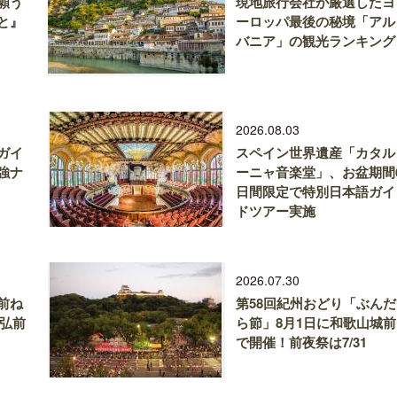
願う
現地旅行会社が厳選したヨ
と』
ーロッパ最後の秘境「アル
バニア」の観光ランキング
2026.08.03
ガイ
スペイン世界遺産「カタル
強ナ
ーニャ音楽堂」、お盆期間
日間限定で特別日本語ガイ
ドツアー実施
2026.07.30
前ね
第58回紀州おどり「ぶんだ
、弘前
ら節」8月1日に和歌山城前
で開催！前夜祭は7/31