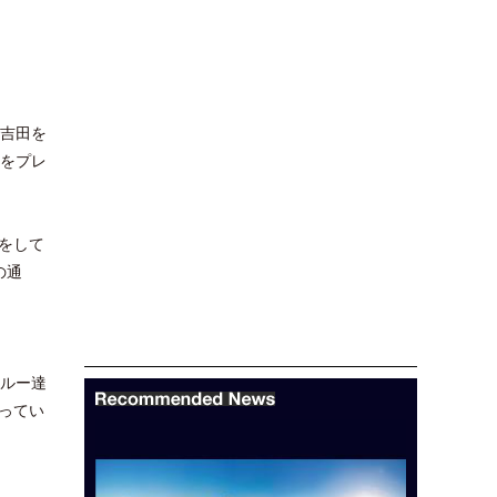
で吉田を
トをプレ
をして
の通
クルー達
ってい