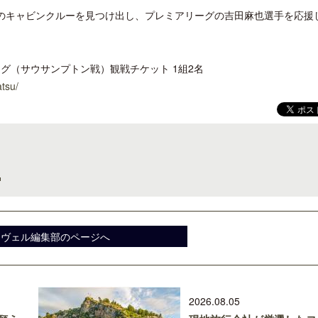
人のキャビンクルーを見つけ出し、プレミアリーグの吉田麻也選手を応援
グ（サウサンプトン戦）観戦チケット 1組2名
atsu/
開業50周年に合わせ「ザ ビュッフェ
梁貴子氏の韓国文学『願う
アット ハイアット」のメニューを刷
じられたこと』が文藝春秋
新
スヴェル編集部のページへ
2026.08.05