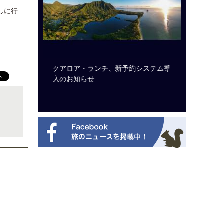
しに行
のは私に禁
クアロア・ランチ、新予約システム導
開業50
から刊行
入のお知らせ
アット 
新