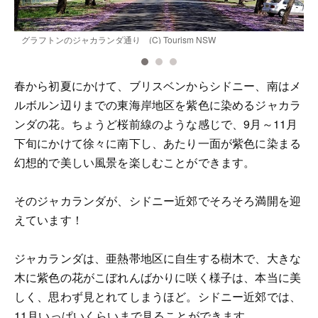
グラフトンのジャカランダ通り (C) Tourism NSW
グ
春から初夏にかけて、ブリスベンからシドニー、南はメ
ルボルン辺りまでの東海岸地区を紫色に染めるジャカラ
ンダの花。ちょうど桜前線のような感じで、9月～11月
下旬にかけて徐々に南下し、あたり一面が紫色に染まる
幻想的で美しい風景を楽しむことができます。
そのジャカランダが、シドニー近郊でそろそろ満開を迎
えています！
ジャカランダは、亜熱帯地区に自生する樹木で、大きな
木に紫色の花がこぼれんばかりに咲く様子は、本当に美
しく、思わず見とれてしまうほど。シドニー近郊では、
11月いっぱいくらいまで見ることができます。