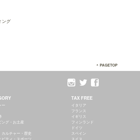
ィング
PAGETOP
GORY
TAX FREE
ャー
イタリア
フランス
跡
イギリス
ピング・お土産
フィンランド
ドイツ
・カルチャー・歴史
スペイン
ィビティ・スポーツ
スイス