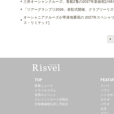
三井オーシャンクルーズ、客船2隻の2027年新旅程計68
「ツアーグランプリ2026」表彰式開催、クラブツーリズ
オーシャニアクルーズが寄港地重視の 2027年スペシ
ス・リミテッド]
TOP
FEATU
新着ニュース
ドバイ
トラベルコラム
ハワイ
世界のイベント
シンガポ
クレジットカード活用法
カナダ
付加価値税払戻し手続き
パラオ
台北
グアム