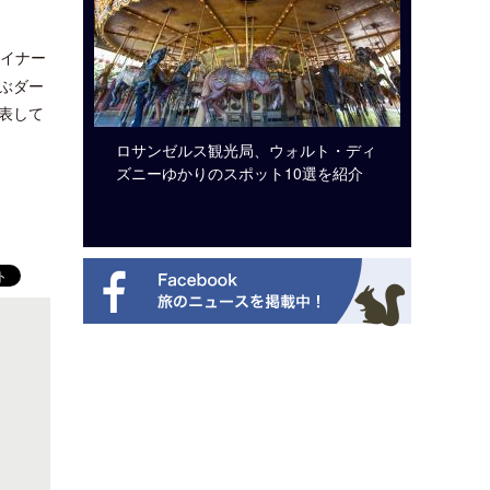
イナー
ぶダー
表して
システム導
ロサンゼルス観光局、ウォルト・ディ
開業50
ズニーゆかりのスポット10選を紹介
アット 
新