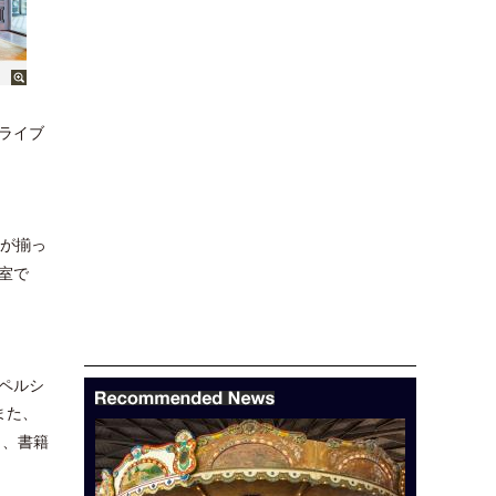
ライブ
が揃っ
室で
ペルシ
また、
も、書籍