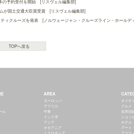
本の予約受付を開始 [リスヴェル編集部]
ムが国土交通大臣賞受賞 [リスヴェル編集部]
ャリティクルーズを発表 [ノルウェージャン・クルーズライン・ホールデ
TOPへ戻る
RE
AREA
CATE
ヨーロッパ
ネイチ
アフリカ
グルメ
ール
中東
名所旧
インド洋
ショッ
アジア
ホテル
オセアニア
アート
ミクロネシア
アクテ