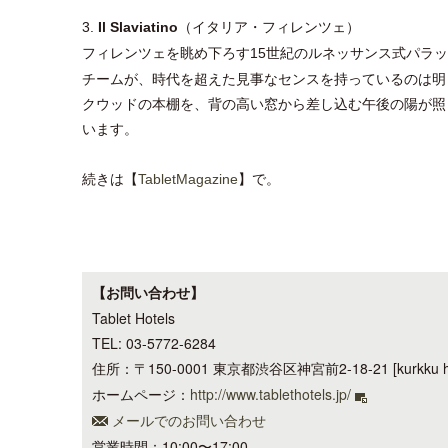
（イタリア・フィレンツェ）
3.
Il Slaviatino
フィレンツェを眺め下ろす
世紀のルネッサンス式パラッ
15
チームが、時代を超えた見事なセンスを持っているのは明
クウッドの本棚を、背の高い窓から差し込む午後の陽が照
います。
続きは【
】で。
TabletMagazine
【お問い合わせ】
Tablet Hotels
TEL: 03-5772-6284
住所：〒150-0001 東京都渋谷区神宮前2-18-21 [kurkku h
ホームページ：
http://www.tablethotels.jp/
メールでのお問い合わせ
営業時間：10:00〜17:00