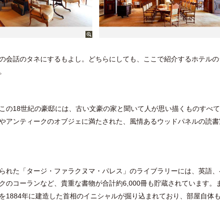
の会話のタネにするもよし。どちらにしても、ここで紹介するホテルの
。
この
世紀の豪邸には、古い文豪の家と聞いて人が思い描くものすべて
18
やアンティークのオブジェに満たされた、風情あるウッドパネルの読書
られた「タージ・ファラクヌマ・パレス」のライブラリーには、英語、
クのコーランなど、貴重な書物が合計約
冊も貯蔵されています。
6,000
を
年に建造した首相のイニシャルが掘り込まれており、部屋自体
1884