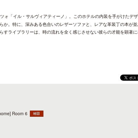
ツォ「イル・サルヴィアティーノ」。このホテルの内装を手がけたデザ
らか。特に、深みある色合いのレザーソファと、レアな革装丁の本が並
らすライブラリーは、時の流れを全く感じさせない彼らの才能を顕著に
開業50周年に合わせ「ザ ビュッフェ
クアロア・ランチ、新予約
アット ハイアット」のメニューを刷
入のお知らせ
新
ome] Room 6