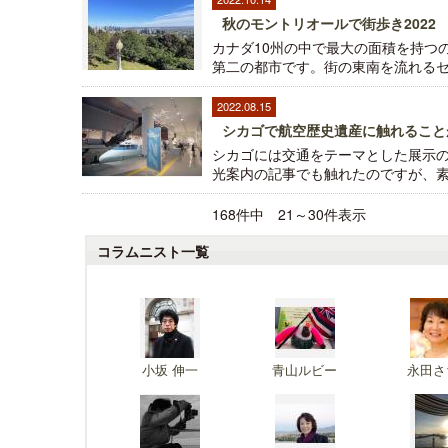
秋のモントリオールで街歩き2022
カナダ10州の中で最大の面積を持つ
第二の都市です。街の東南を流れるセン
2022.08.15
シカゴで航空歴史遺産に触れること
シカゴには交通をテーマとした展示の
光案内の記事でも触れたのですが、素晴
168件中 21～30件表示
コラムニスト一覧
小坂 伸一
青山ルビー
永田さ