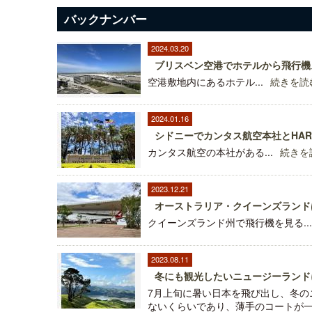
バックナンバー
2024.03.20
ブリスベン空港でホテルから飛行機
空港敷地内にあるホテル...
続きを読
2024.01.16
シドニーでカンタス航空本社とHA
カンタス航空の本社がある...
続きを
2023.12.21
オーストラリア・クイーンズランド
クイーンズランド州で飛行機を見る...
2023.08.11
冬にも観光したいニュージーランド
7月上旬に暑い日本を飛び出し、冬の
ないくらいであり、薄手のコートが一枚