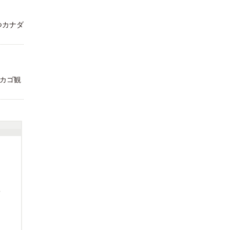
つカナダ
カゴ観
部