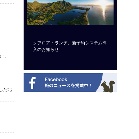
ビュッフェ
クアロア・ランチ、新予約システム導
ロサンゼ
ニューを刷
入のお知らせ
ズニーゆ
まし
した北