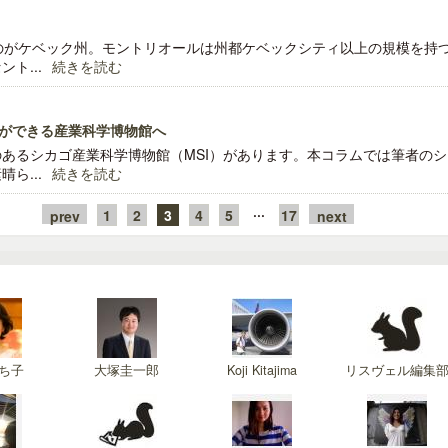
のがケベック州。モントリオールは州都ケベックシティ以上の規模を持
ト...
続きを読む
ができる産業科学博物館へ
あるシカゴ産業科学博物館（MSI）があります。本コラムでは筆者のシ
ら...
続きを読む
···
1
2
3
4
5
17
prev
next
ち子
大塚圭一郎
Koji Kitajima
リスヴェル編集