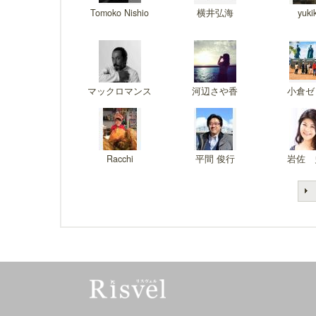
Tomoko Nishio
横井弘海
yuki
マックロマンス
河辺さや香
小倉ゼ
Racchi
平間 俊行
岩佐 