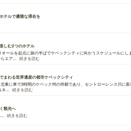
ホテルで優雅な滞在を
ロサンゼルス観光局、ウォルト・ディ
開業50周年に合わせ「ザ 
楽しむ2つのホテル
ズニーゆかりのスポット10選を紹介
アット ハイアット」のメ
新
トリオールを起点に旅の半ばでケベックシティに向かうスケジュールにし
エア...
続きを読む
でまわる世界遺産の都市ケベックシティ
ら北東に車で3時間のケベック州の州都であり、セントローレンス川に面
...
続きを読む
く観光へ
..
続きを読む