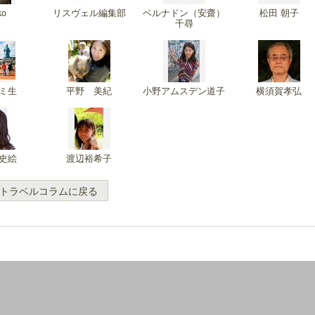
ko
リスヴェル編集部
ベルナドン（安齋）
松田 朝子
千尋
ミ生
平野 美紀
小野アムスデン道子
横須賀孝弘
史絵
渡辺裕希子
トラベルコラムに戻る