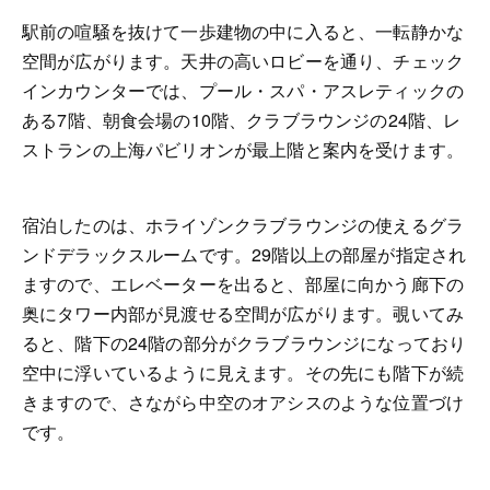
駅前の喧騒を抜けて一歩建物の中に入ると、一転静かな
空間が広がります。天井の高いロビーを通り、チェック
インカウンターでは、プール・スパ・アスレティックの
ある
7
階、朝食会場の
10
階、クラブラウンジの
24
階、レ
ストランの上海パビリオンが最上階と案内を受けます。
宿泊したのは、ホライゾンクラブラウンジの使えるグラ
ンドデラックスルームです。
29
階以上の部屋が指定され
ますので、エレベーターを出ると、部屋に向かう廊下の
奥にタワー内部が見渡せる空間が広がります。覗いてみ
ると、階下の
24
階の部分がクラブラウンジになっており
空中に浮いているように見えます。その先にも階下が続
きますので、さながら中空のオアシスのような位置づけ
です。