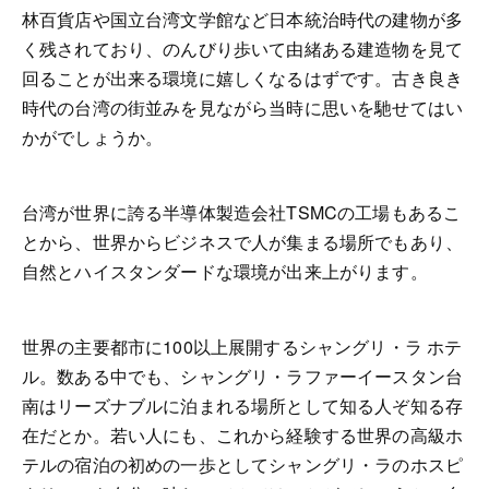
林百貨店や国立台湾文学館など日本統治時代の建物が多
く残されており、のんびり歩いて由緒ある建造物を見て
回ることが出来る環境に嬉しくなるはずです。古き良き
時代の台湾の街並みを見ながら当時に思いを馳せてはい
かがでしょうか。
台湾が世界に誇る半導体製造会社
TSMC
の工場もあるこ
とから、世界からビジネスで人が集まる場所でもあり、
自然とハイスタンダードな環境が出来上がります。
世界の主要都市に
100
以上展開するシャングリ・ラ ホテ
ル。数ある中でも、シャングリ・ラファーイースタン台
南はリーズナブルに泊まれる場所として知る人ぞ知る存
在だとか。若い人にも、これから経験する世界の高級ホ
テルの宿泊の初めの一歩としてシャングリ・ラのホスピ