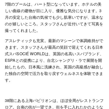
7
階のプールは、ハート型になっています。ホテルの美
しい曲線の建物が目に入り、優雅な気分になります。
3
月の安定した台南の気候でも少し肌寒いですが、温水な
のが嬉しいところ。スタッフさんが近付いてきて写真を
撮ってくれました。
アスレティックも充実。最新のマシーンで体調維持がで
きます。スタッフさんが最高の笑顔で迎えてくれる日本
式スパ
SOCIÉ WORLD
は、英国の名高いスパブランド、
ESPA
との提携により、台北シャングリ・ラで展開を開
始したもの。日本風に洗練され、英国の高級感が融合し
た独自の空間で活力を取り戻すウェルネスを体験できま
す。
38
階にある上海パビリオンは、ほぼ全周がレストランフ
ロア。台南の街が一望でき、街を手に入れたかのような