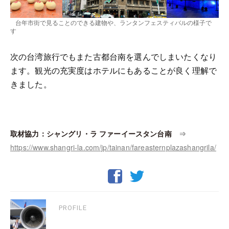
台年市街で見ることのできる建物や、ランタンフェスティバルの様子で
す
次の台湾旅行でもまた古都台南を選んでしまいたくなり
ます。観光の充実度はホテルにもあることが良く理解で
きました。
取材協力：シャングリ・ラ ファーイースタン台南
⇒
https://www.shangri-la.com/jp/tainan/fareasternplazashangrila/
PROFILE