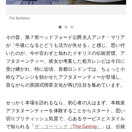
The Berkeley
S
その昔、第７世ベッドフォード公爵夫人アンナ・マリア
が「午後になるとどうも活力が失せる」と感じ、思い付
いたのが、今や言わずと知れたイギリスの伝統習慣、ア
フタヌーンティー。彼女が考案した処方レシピは今日に
受け継がれ、特に近頃、首都ロンドンでは、ちょっと小
粋なアレンジを効かせたアフタヌーンティーが登場し、
昔ながらの英国式喫茶文化が再び注目を集めています。
せっかく本場を訪れるなら、初心者の人はまず、本格派
アフタヌーンティーを体験することからスタート。思い
切りブリティッシュ気質で、心あるサービスとスタイル
で知られる「
」は、伝統
ザ・ゴーリング（
The Goring
）