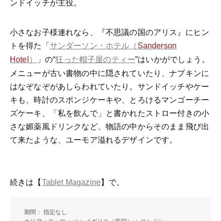
ンドイッチが主役。
小さなお子様連れなら、『不思議の国のアリス』にヒン
トを得た「
サンダーソン・ホテル（
Sanderson
」の
はいかがでしょう。
Hotel
）
“
狂った帽子屋のティー
”
メニューが古い書物の中に隠されていたり、ナプキンに
はなぞなぞがあしらわれていたり。サンドイッチやケー
キも、時計のスポンジケーキや、とろけるマンゴーチー
ズケーキ、「私を飲んで」と書かれたストロー付きの小
さな媚薬風ドリンクなど、物語の中からそのまま飛び出
て来たような、ユーモア溢れるデザインです。
続きは【
】で。
Tablet Magazine
期間： 指定なし
エリア：ヨーロッパ > イギリス（英国） > ロンドン