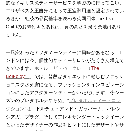
的なイギリス流ティーサービスを学ぶのに持ってこい。
エリザベス女王自身によって王室御用達と認定されてい
るほか、紅茶の品質基準を決める英国団体
The Tea
のお墨付きとあれば、質の高さを疑う余地はあり
Guild
ません。
一風変わったアフタヌーンティーに興味があるなら、ロ
ンドンには今、個性的なティーサロンがたくさん増えて
きています。ホテル「
ザ・バークレー（
The
」では、普段はダイエットに勤しむファッシ
Berkeley
）
ョニスタさえ虜になる、ファッションをインスピレーシ
ョンにしたアフタヌーンティーがいただけます。今シー
ズンのプレタポルテならぬ、
“
プレタポルティー・コレ
は、ドルチェ・アンド・ガッバーナ、バレン
クション
”
シアガ、プラダ、そしてアレキサンダー・マックイーン
といったデザイナーの作品をヒントにしたデザートやサ