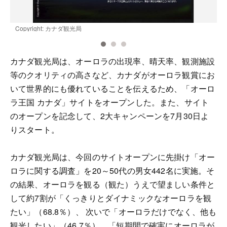
Copyright: カナダ観光局
C
カナダ観光局は、オーロラの出現率、晴天率、観測施設
等のクオリティの高さなど、カナダがオーロラ観賞にお
いて世界的にも優れていることを伝えるため、「オーロ
ラ王国 カナダ」サイトをオープンした。また、サイト
のオープンを記念して、2大キャンペーンを7月30日よ
りスタート。
カナダ観光局は、今回のサイトオープンに先掛け「オー
ロラに関する調査」を20～50代の男女442名に実施。そ
の結果、オーロラを観る（観た）うえで望ましい条件と
して約7割が「くっきりとダイナミックなオーロラを観
たい」（68.8％）、 次いで「オーロラだけでなく、他も
観光したい」（46.7％）、「短期間で確実にオーロラが