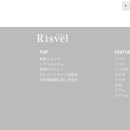
TOP
FEATU
新着ニュース
ドバイ
トラベルコラム
ハワイ
世界のイベント
シンガポ
クレジットカード活用法
カナダ
付加価値税払戻し手続き
パラオ
台北
グアム
シアトル