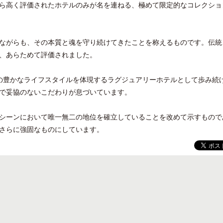
ら高く評価されたホテルのみが名を連ねる、極めて限定的なコレクショ
ながらも、その本質と魂を守り続けてきたことを称えるものです。伝統
、あらためて評価されました。
開業50周年に合わせ「ザ ビュッフェ
クアロア・ランチ、新予約
アット ハイアット」のメニューを刷
入のお知らせ
の豊かなライフスタイルを体現するラグジュアリーホテルとして歩み続
新
で妥協のないこだわりが息づいています。
シーンにおいて唯一無二の地位を確立していることを改めて示すもので
さらに強固なものにしています。