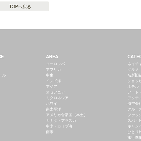
TOPへ戻る
RE
AREA
CATE
ヨーロッパ
ネイチ
アフリカ
グルメ
ール
中東
名所旧
インド洋
ショッ
アジア
ホテル
オセアニア
アート
ミクロネシア
アクテ
ハワイ
航空会
南太平洋
クルー
アメリカ合衆国（本土）
ファッ
カナダ・アラスカ
スパ・
中米・カリブ海
キャン
南米
ひとり
旅行準