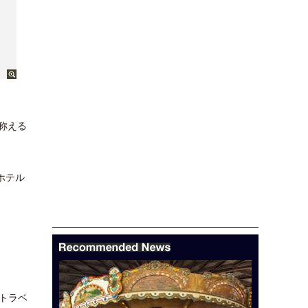
称える
ホテル
トラベ