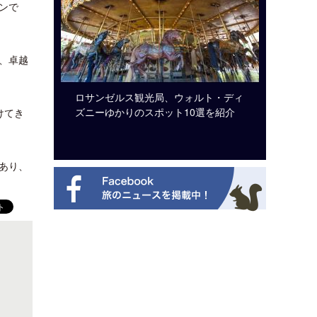
ンで
、卓越
システム導
ロサンゼルス観光局、ウォルト・ディ
開業50
ズニーゆかりのスポット10選を紹介
アット 
けてき
新
あり、