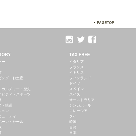
PAGETOP
GORY
TAX FREE
ャー
イタリア
フランス
跡
イギリス
ピング・お土産
フィンランド
ドイツ
・カルチャー・歴史
スペイン
ィビティ・スポーツ
スイス
社
オーストラリア
ズ・鉄道
シンガポール
ション
マレーシア
ビューティ
タイ
ペーン・セール
韓国
旅
台湾
備
日本