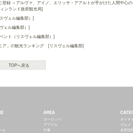
に登録 ～アルヴァ、アイノ、エリッサ・アアルトが手がけた人間中心の
ィンランド政府観光局]
スヴェル編集部）]
ヴェル編集部）]
ベント（リスヴェル編集部）]
ア」の観光ランキング [リスヴェル編集部]
TOPへ戻る
RE
AREA
CATE
ヨーロッパ
ネイチ
アフリカ
グルメ
ール
中東
名所旧