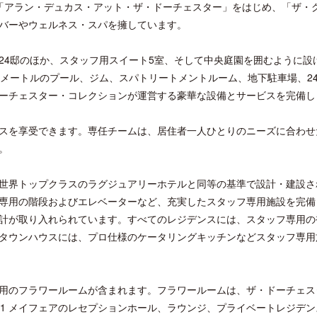
「アラン・デュカス・アット・ザ・ドーチェスター」をはじめ、「ザ・
バーやウェルネス・スパを擁しています。
24邸のほか、スタッフ用スイート5室、そして中央庭園を囲むように設
0メートルのプール、ジム、スパトリートメントルーム、地下駐車場、2
ーチェスター・コレクションが運営する豪華な設備とサービスを完備し
クアロア・ランチ、新予約システム導
ロサンゼルス観光局、ウォ
入のお知らせ
ズニーゆかりのスポット10
スを享受できます。専任チームは、居住者一人ひとりのニーズに合わせ
。
世界トップクラスのラグジュアリーホテルと同等の基準で設計・建設さ
専用の階段およびエレベーターなど、充実したスタッフ専用施設を完備
計が取り入れられています。すべてのレジデンスには、スタッフ専用の
タウンハウスには、プロ仕様のケータリングキッチンなどスタッフ専用
用のフラワールームが含まれます。フラワールームは、ザ・ドーチェス
営され、1 メイフェアのレセプションホール、ラウンジ、プライベートレジデ