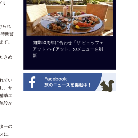
グリ
けられ
4時間警
ます。
ルト・ディ
開業50周年に合わせ「ザ ビュッフェ
クアロア
選を紹介
アット ハイアット」のメニューを刷
入のお知
新
たきめ
れてい
し、サ
補助エ
施設が
ターの
ンスに、