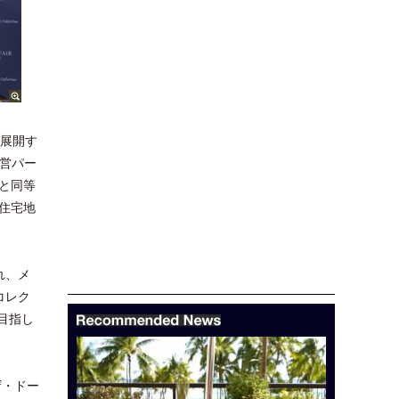
を展開す
運営パー
と同等
住宅地
れ、メ
コレク
目指し
ザ・ドー