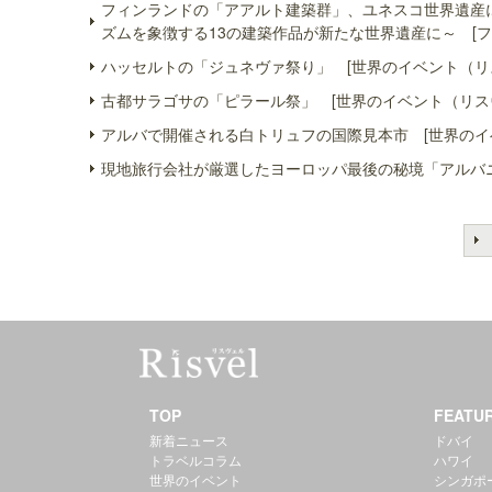
フィンランドの「アアルト建築群」、ユネスコ世界遺産
ズムを象徴する13の建築作品が新たな世界遺産に～ [フ
ハッセルトの「ジュネヴァ祭り」 [世界のイベント（リ
古都サラゴサの「ピラール祭」 [世界のイベント（リス
アルバで開催される白トリュフの国際見本市 [世界のイ
現地旅行会社が厳選したヨーロッパ最後の秘境「アルバニ
TOP
FEATU
新着ニュース
ドバイ
トラベルコラム
ハワイ
世界のイベント
シンガポ