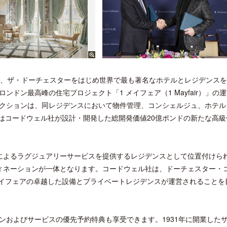
l）は、ザ・ドーチェスターをはじめ世界で最も著名なホテルとレジデンス
ドン最高峰の住宅プロジェクト「1 メイフェア（1 Mayfair）」の
クションは、同レジデンスにおいて物件管理、コンシェルジュ、ホテル
はコードウェル社が設計・開発した総開発価値20億ポンドの新たな高級
によるラグジュアリーサービスを提供するレジデンスとして位置付けら
ィネーションが一体となります。コードウェル社は、ドーチェスター・
メイフェアの卓越した設備とプライベートレジデンスが運営されることを
ンおよびサービスの優先予約特典も享受できます。1931年に開業した