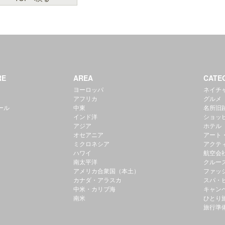
RE
AREA
CATE
ヨーロッパ
ネイチ
アフリカ
グルメ
ール
中東
名所旧
インド洋
ショッ
アジア
ホテル
オセアニア
アート
ミクロネシア
アクテ
ハワイ
航空会
南太平洋
クルー
アメリカ合衆国（本土）
ファッ
カナダ・アラスカ
スパ・
中米・カリブ海
キャン
南米
ひとり
旅行準