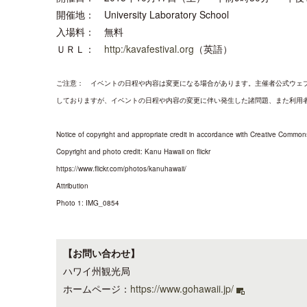
開催地： University Laboratory School
入場料： 無料
ＵＲＬ：
http:/kavafestival.org
（英語）
ご注意： イベントの日程や内容は変更になる場合があります。主催者公式ウェ
しておりますが、イベントの日程や内容の変更に伴い発生した諸問題、また利用
Notice of copyright and appropriate credit in accordance with Creative Common
Copyright and photo credit: Kanu Hawaii on flickr
https://www.flickr.com/photos/kanuhawaii/
Attribution
Photo 1: IMG_0854
【お問い合わせ】
ハワイ州観光局
ホームページ：
https://www.gohawaii.jp/