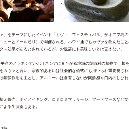
ァ」をテーマにしたイベント「カヴァ・フェスティバル」がオアフ島の
ーシティー・アヴェニューとドール通り）で開催される。ハワイ通でもカヴァを飲んだこ
クス効果があるとされているが、お世辞にも美味しいとは言えない。
南太平洋のメラネシアかポリネシアにまたがる地域の胡椒科の植物で、根
をカヴァと言い、宗教的あるいは社会的な儀式にも用いられ重要視され
は鎮静作用を主とし、アルコールは含有しないが陶酔感や口内のしびれ
植え販売、ポイメイキング、ロミロミマッサージ、フードブースなど文
による生演奏もある。
11時