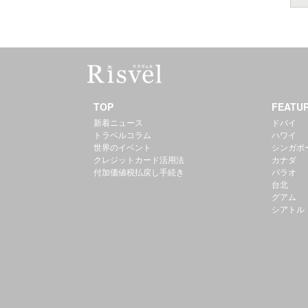
TOP
FEATU
新着ニュース
ドバイ
トラベルコラム
ハワイ
世界のイベント
シンガポ
クレジットカード活用法
カナダ
付加価値税払戻し手続き
パラオ
台北
グアム
シアトル