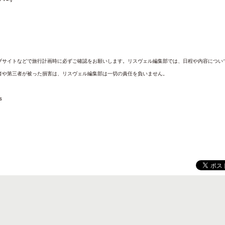
ブサイトなどで旅行計画時に必ずご確認をお願いします。リスヴェル編集部では、日程や内容につい
ロサンゼルス観光局、ウォルト・ディ
開業50周年に合わせ「ザ 
者や第三者が被った損害は、リスヴェル編集部は一切の責任を負いません。
ズニーゆかりのスポット10選を紹介
アット ハイアット」のメ
新
s