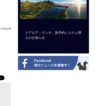
て万全を期
ビュッフェ
クアロア・ランチ、新予約システム導
ロサンゼ
ニューを刷
入のお知らせ
ズニーゆ