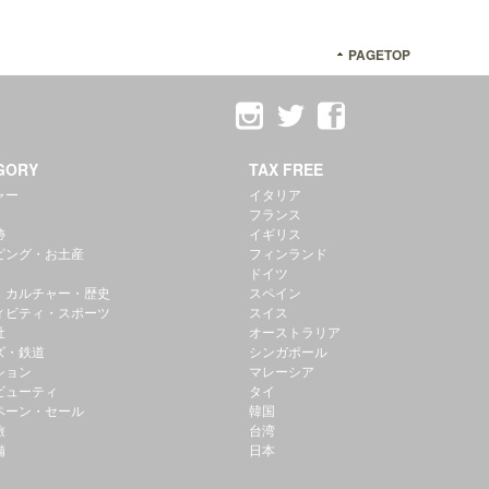
PAGETOP
GORY
TAX FREE
ャー
イタリア
フランス
跡
イギリス
ピング・お土産
フィンランド
ドイツ
・カルチャー・歴史
スペイン
ィビティ・スポーツ
スイス
社
オーストラリア
ズ・鉄道
シンガポール
ション
マレーシア
ビューティ
タイ
ペーン・セール
韓国
旅
台湾
備
日本