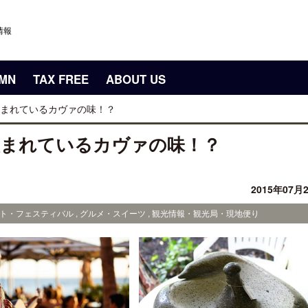
情報
UMN
TAX FREE
ABOUT US
まれているカヴァの味！？
飲まれているカヴァの味！？
2015年07月
ント・フェスティバル , グルメ・スイーツ , 観光情報・観光局・現地便り