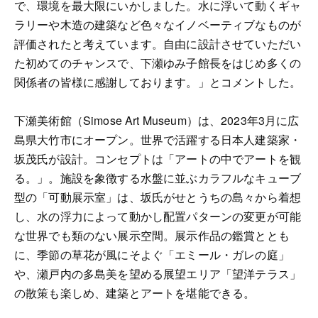
で、環境を最大限にいかしました。水に浮いて動くギャ
ラリーや木造の建築など色々なイノベーティブなものが
評価されたと考えています。自由に設計させていただい
た初めてのチャンスで、下瀬ゆみ子館長をはじめ多くの
関係者の皆様に感謝しております。」とコメントした。
下瀬美術館（Simose Art Museum）は、2023年3月に広
島県大竹市にオープン。世界で活躍する日本人建築家・
坂茂氏が設計。コンセプトは「アートの中でアートを観
る。」。施設を象徴する水盤に並ぶカラフルなキューブ
型の「可動展示室」は、坂氏がせとうちの島々から着想
し、水の浮力によって動かし配置パターンの変更が可能
な世界でも類のない展示空間。展示作品の鑑賞ととも
に、季節の草花が風にそよぐ「エミール・ガレの庭」
や、瀬戸内の多島美を望める展望エリア「望洋テラス」
の散策も楽しめ、建築とアートを堪能できる。