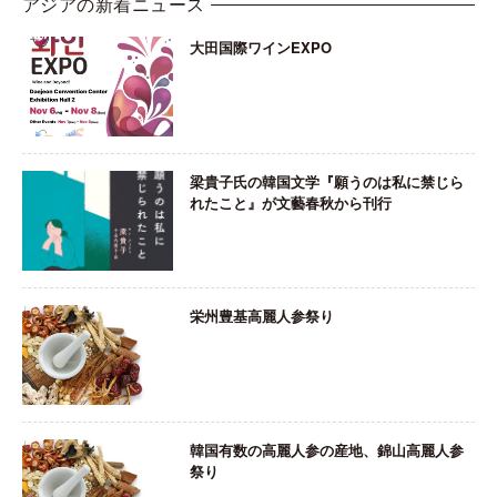
アジアの新着ニュース
大田国際ワインEXPO
梁貴子氏の韓国文学『願うのは私に禁じら
れたこと』が文藝春秋から刊行
栄州豊基高麗人参祭り
韓国有数の高麗人参の産地、錦山高麗人参
祭り