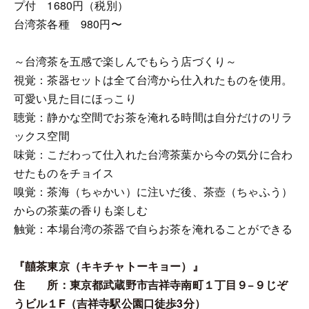
プ付 1680円（税別）
台湾茶各種 980円〜
～台湾茶を五感で楽しんでもらう店づくり～
視覚：茶器セットは全て台湾から仕入れたものを使用。
可愛い見た目にほっこり
聴覚：静かな空間でお茶を淹れる時間は自分だけのリラ
ックス空間
味覚：こだわって仕入れた台湾茶葉から今の気分に合わ
せたものをチョイス
嗅覚：茶海（ちゃかい）に注いだ後、茶壺（ちゃふう）
からの茶葉の香りも楽しむ
触覚：本場台湾の茶器で自らお茶を淹れることができる
『囍茶東京（キキチャトーキョー）』
住 所：東京都武蔵野市吉祥寺南町１丁目９−９じぞ
うビル１F（吉祥寺駅公園口徒歩3分）