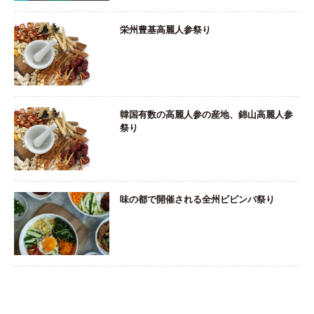
栄州豊基高麗人参祭り
韓国有数の高麗人参の産地、錦山高麗人参
祭り
味の都で開催される全州ビビンバ祭り