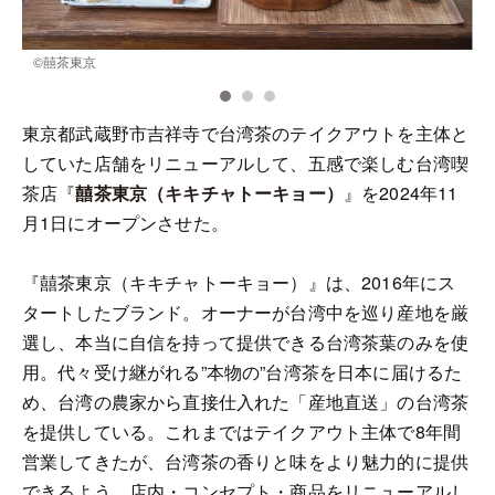
©️囍茶東京
©
東京都武蔵野市吉祥寺で台湾茶のテイクアウトを主体と
していた店舗をリニューアルして、五感で楽しむ台湾喫
茶店『
囍茶東京（キキチャトーキョー）
』を2024年11
月1日にオープンさせた。
『囍茶東京（キキチャトーキョー）』は、2016年にス
タートしたブランド。オーナーが台湾中を巡り産地を厳
選し、本当に自信を持って提供できる台湾茶葉のみを使
用。代々受け継がれる”本物の”台湾茶を日本に届けるた
め、台湾の農家から直接仕入れた「産地直送」の台湾茶
を提供している。これまではテイクアウト主体で8年間
営業してきたが、台湾茶の香りと味をより魅力的に提供
できるよう、店内・コンセプト・商品をリニューアルし