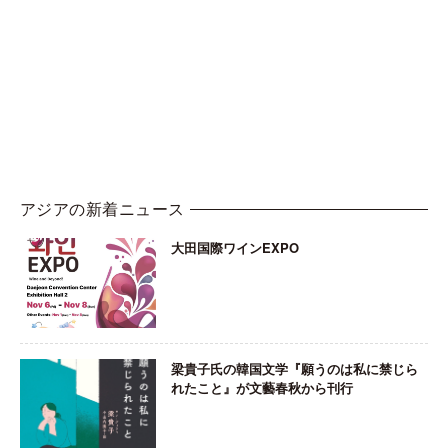
アジアの新着ニュース
大田国際ワインEXPO
梁貴子氏の韓国文学『願うのは私に禁じら
れたこと』が文藝春秋から刊行